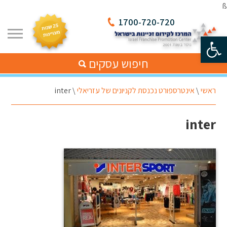
ß
1700-720-720
פתח סרגל נגישות
חיפוש עסקים
ראשי
\
אינטרספורט נכנסת לקניונים של עזריאלי
\
inter
inter