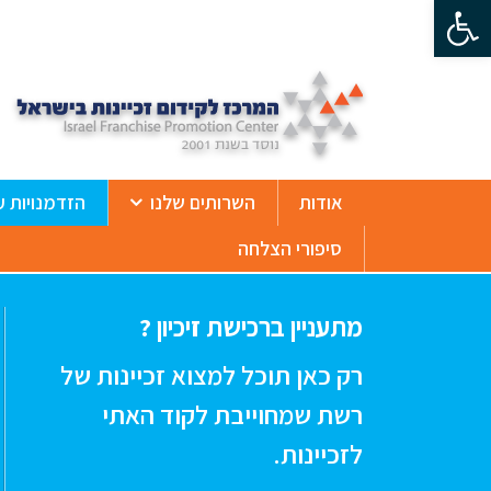
פתח סרגל נגישות
ß
אודות
השרותים שלנו
הזדמנויות ע
סיפורי הצלחה
מתעניין ברכישת זיכיון ?
רק כאן תוכל למצוא זכיינות של
רשת שמחוייבת לקוד האתי
לזכיינות.