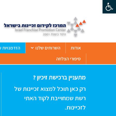
פתח סרגל נגישות
ß
אודות
השרותים שלנו
הזדמנויות ע
סיפורי הצלחה
מתעניין ברכישת זיכיון ?
רק כאן תוכל למצוא זכיינות של
רשת שמחוייבת לקוד האתי
לזכיינות.