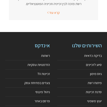
רשת מזכה לבין זכייניה וזכייניה הפוטנציאליים.
קרא עוד
השירותים שלנו
אינדקס
בדיקת כדאיות
רשתות
סיוע לזכיינים
הזדמנויות עסקיות
גיוס מימון
זכיינות TV
פיתוח רשת
צעדים בפתיחת עסק
סדנת זכיינות
ניהול פיננסי
יעוץ משפטי
פרסם באתר