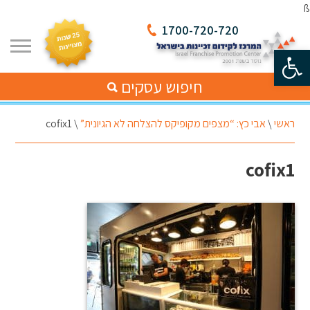
ß
1700-720-720
פתח סרגל נגישות
חיפוש עסקים
ראשי
\
אבי כץ: “מצפים מקופיקס להצלחה לא הגיונית”
\
cofix1
cofix1