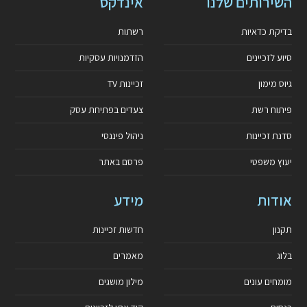
השירותים שלנו
אינדקס
בדיקת כדאיות
רשתות
סיוע לזכיינים
הזדמנויות עסקיות
גיוס מימון
זכיינות TV
פיתוח רשת
צעדים בפתיחת עסק
סדנת זכיינות
ניהול פיננסי
יעוץ משפטי
פרסם באתר
אודות
מידע
תקנון
חדשות זכיינות
בלוג
מאמרים
מומחים עונים
מילון מושגים