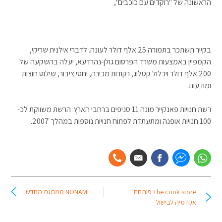
הראשונה של "רוקדים עם כוכבים",
בקייר תשתכר בתמורה 25 אלף דולר לעונה. לדברי אילנית שריקי,
הקמפיין באמצעות משרד הפרסום גולן-נהרדעא, יעלה בהשקעה של
200 אלף דולר ויכלול קטלוג, נקודות מכירה, יחסי ציבור, שילוט חוצות
ומודעות.
רשת חנויות פאנקייר מונה 11 סניפים ברחבי הארץ. הרשת משווקת לכ-
100 חנויות אופנה ומתעתדת לפתוח חנויות נוספות במהלך 2007.
The cook store פותחת
NONAME ממתגת מחדש
אקדמיה לבישול