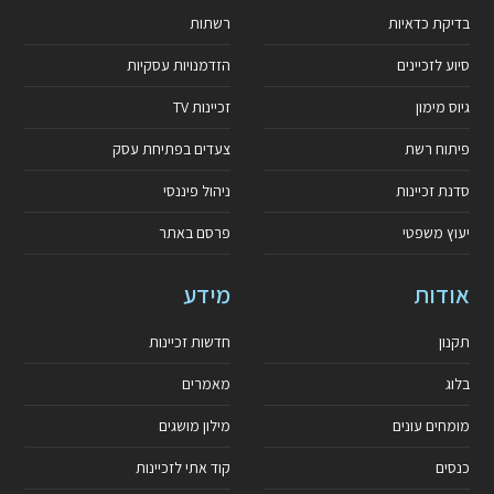
בדיקת כדאיות
רשתות
סיוע לזכיינים
הזדמנויות עסקיות
גיוס מימון
זכיינות TV
פיתוח רשת
צעדים בפתיחת עסק
סדנת זכיינות
ניהול פיננסי
יעוץ משפטי
פרסם באתר
אודות
מידע
תקנון
חדשות זכיינות
בלוג
מאמרים
מומחים עונים
מילון מושגים
כנסים
קוד אתי לזכיינות