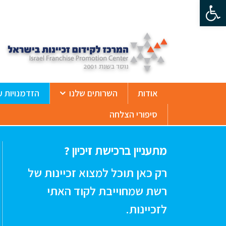
פתח סרגל נגישות
ß
אודות
השרותים שלנו
הזדמנויות ע
סיפורי הצלחה
מתעניין ברכישת זיכיון ?
רק כאן תוכל למצוא זכיינות של
רשת שמחוייבת לקוד האתי
לזכיינות.