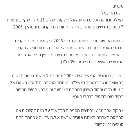
מעריב
רשת החשמל
והאלקטרוניקה א.ל.מ הודיעה על השקעה של כ-15 מיליון שקל בפתיחת
7 סניפים חדשים שיפתחו במהלך החודשים הקרובים ובמהלך 2006.
שבעת החנויות חדשות יפתחו עד סוף 2006 בקניונים ובמרכזי קניות
ברחבי הארץ. בכוונת הרשת, שפתחה לאחרונה חנות חדשה בקניון
גבעתיים, לפתוח בחודש הבא סניף חדש במודיעין בפאוואר סנטר
החדש של אישטרום (בשטח 350 מ"ר).
כמו כן, במחצית הראשונה של 2006 תפתח א.ל.מ שתי חנויות חדשות
בפאוואר סנטר במערב ראשל"צ במתחם הצלחת יחזקאל (בשטח של
כ-400 מ"ר) ובהוד השרון במתחם חצי חינם וכן ארבע חנויות נוספות
במיקומים בולטים ברחבי הארץ.
צביקה אהרונוביץ: "פתיחת הסניפים החדשים על מנת להשלים את
הפריסה הארצית באותם אזורים שרשת א.ל.מ עדיין לא פתחה בהם
סניפים נכון להיום".