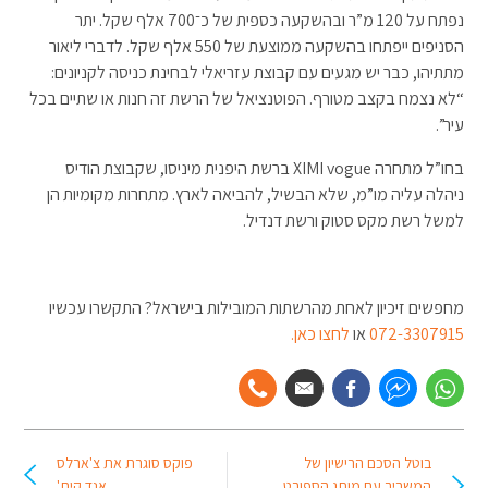
נפתח על 120 מ”ר ובהשקעה כספית של כ־700 אלף שקל. יתר
הסניפים ייפתחו בהשקעה ממוצעת של 550 אלף שקל. לדברי ליאור
מתתיהו, כבר יש מגעים עם קבוצת עזריאלי לבחינת כניסה לקניונים:
“לא נצמח בקצב מטורף. הפוטנציאל של הרשת זה חנות או שתיים בכל
עיר”.
בחו”ל מתחרה XIMI vogue ברשת היפנית מיניסו, שקבוצת הודיס
ניהלה עליה מו”מ, שלא הבשיל, להביאה לארץ. מתחרות מקומיות הן
למשל רשת מקס סטוק ורשת דנדיל.
מחפשים זיכיון לאחת מהרשתות המובילות בישראל? התקשרו עכשיו
072-3307915
או
לחצו כאן.
בוטל הסכם הרישיון של
פוקס סוגרת את צ'ארלס
המשביר עם מותג הספורט
אנד קית'