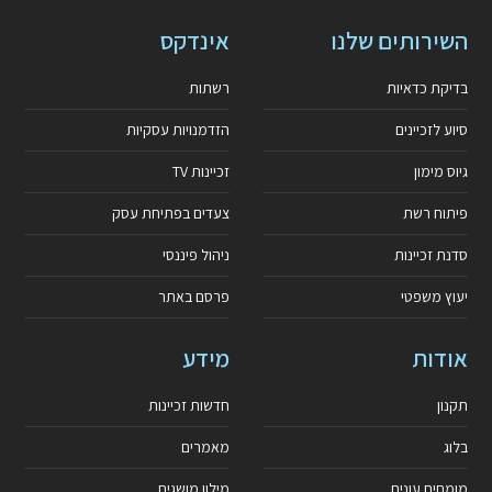
השירותים שלנו
אינדקס
בדיקת כדאיות
רשתות
סיוע לזכיינים
הזדמנויות עסקיות
גיוס מימון
זכיינות TV
פיתוח רשת
צעדים בפתיחת עסק
סדנת זכיינות
ניהול פיננסי
יעוץ משפטי
פרסם באתר
אודות
מידע
תקנון
חדשות זכיינות
בלוג
מאמרים
מומחים עונים
מילון מושגים