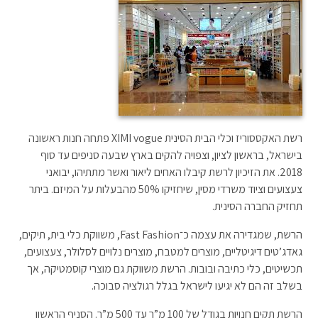
רשת האקססוריז וכלי הבית הסינית XIMI vogue פתחה חנות ראשונה
בישראל, בראשון לציון, וצפויה להקים בארץ שבעה סניפים עד סוף
2018. את הזיכיון לרשת קיבלו האחים ליאור ואשר מתתיהו, יבואני
צעצועים וציוד משרדי מסין, שיחזיקו 50% מהבעלות על המיזם. ביתר
תחזיק החברה הסינית.
הרשת, שמגדירה את עצמה כ־Fast Fashion, משווקת כלי בית, תיקים,
גאדג’טים דיגיטליים, מוצרים למטבח, מוצרים נלויים לסלולר, צעצועים,
תכשיטים, כלי כתיבה ובובות. הרשת משווקת גם מוצרי קוסמטיקה, אך
בשלב זה הם לא יגיעו לישראל בגלל רגולציה סבוכה.
הרשת תקים חנויות בגודל של 100 מ”ר עד 500 מ”ר. הסניף הראשון