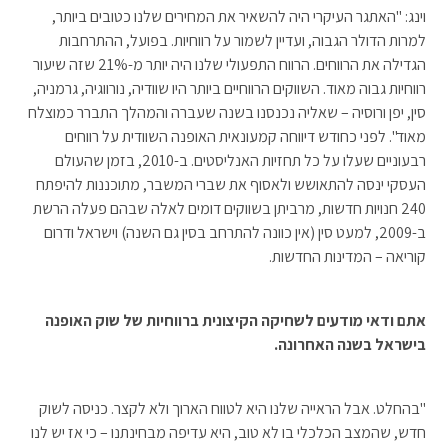
וינג: "האתגר העיקרי היה להשאיר את המחירים שלנו כטובים ביותר,
למרות הדולר הגבוה, ועדיין לשמור על רווחיות. בפועל, ההתרחבות
הגדילה את הרווחים. הרווח התפעולי שלנו היה יותר מ-21% שזה שיעור
רווחיות גבוה מאוד. השווקים הרווחיים ביותר היו שוודיה, נורווגיה, גרמניה,
סין, יפן ורוסיה – שאליה נכנסנו בשנה שעברה והמהלך התברר כמוצלח
מאוד". לפני כחודש דיווחה קמעונאית האופנה השוודית על רווחים
רבעוניים שעלו על כל תחזיות האנליסטים. ב-2010, בזמן שהעולם
העסקי ינסה להתאושש ולאסוף את שברי המשבר, מתוכננות להיפתח
240 חנויות חדשות, מרביתן בשווקים דומים לאלה שבהם פעלה הרשת
ב-2009, למעט סין (אין כוונה להתרחב בסין גם השנה) וישראל ודרום
קוריאה – המדינות החדשות.
אתם ודאי מודעים לשחיקה הקיצונית ברווחיות של שוק האופנה
בישראל בשנה האחרונה.
"בהחלט. אבל הראייה שלנו היא לטווח הארוך ולא לקצר. כניסה לשוק
חדש, שהמצב הכלכלי בו לא טוב, היא עדיפה מבחינתנו – כי אז יש לנו