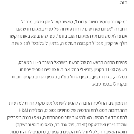
הזה.
"מיקום נכון תמיד חשוב עבורנו", מאשר קארל יוהן פרסון, מנכ"ל
החברה. "אנחנו מעדיפים לדחות פתיחה של סניף במקום חדש אם
אנחנו לא משיגים את המיקום הטוב ביותר", כפי שהתבטא באותו הקשר
רולף אריקסון, מנכ"ל הקבוצה העולמית, בראיון ל"גלובס" לפני כשנה.
פתיחת החנות הראשונה של הרשת בישראל תיערך ב-11 במארס,
בשעה 11:00 בקניון עזריאלי בתל-אביב. 6 סניפים נוספים ייפתחו
במלחה, בגרנד קניון, בקניון הגדול בפ"ת, בקניון השרון, בקניון רחובות
ובקניון G בכפר סבא.
התזמון שבו החליטה החברה להגיע לישראל אינו מקרי. הודות למדיניות
ההתרחבות המוצלחת ותדמית של מחירים נמוכים, הצליחה H&M
להתמודד עם המיתון העולמי טוב יותר ממתחרותיה, גאפ (בננה ריפבליק
ואולנד נייבי) ואינדיטקס (זארה, פול אנד בר, מאסימו דוטי וברשקה).
דווקא המשבר הכלכלי ודלילות הקונים בקניונים, מזמנים לה הזדמנות