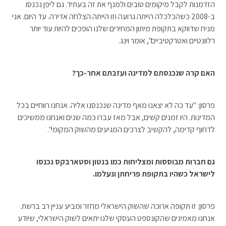
הזדמנות לקבל מיקומים טובים ולמנף את זה בעתיד. גם ליפן נכנסו
ב-2008 כשהכלכלה הייתה גרועה וזו הייתה הצלחה אדירה. עד היום. אני
מניח שדווקא בתקופת מיתון המחירים שלנו הופכים להיות עוד יותר
רלוונטיים ואטרקטיביים", אומר וינג.
האם קרה שנכנסתם למדינה ועזבתם אחר-כך?
פרסון: "עד כה לא יצאנו מאף מדינה שנכנסנו אליה. אנחנו רווחיים בכל
המדינות. היו זמנים קשים, אבל מאז עברו כמה שנים ואנחנו ממשיכים
לדחוף קדימה, להקשיב לצרכים המגיעים מהשוק המקומי".
גם חברות מבוססות ומצליחות כמו בנטון וסטארבקס נכנסו
לישראל כשהיו בתקופת פריחתן ונעלמו.
פרסון: זו תקופה ארוכה שהשוק הישראלי מחזר ומביע עניין רב ברשת.
אנחנו מאמינים שהקונספט העסקי שלנו יתאים לשוק הישראלי, שיודע