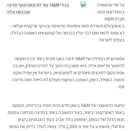
על אף שהאווירה
במסדרונות מטה
חברת H&M
בשטוקהולם משדרת חזות אסתטית מרשימה ובעיקר ארקטית ושלווה –
לא עומד להיות שום דבר שליו בכניסה של קמעונאית האופנה הגדולה
בעולם לישראל.
אסטרטגיית החדירה של H&M ידועה כאגרסיבית ביותר וככזו שקשה
להישאר אדישים אליה. היא מתוכננת היטב עד לפרט האחרון, ויש בה
אפס מקום לסיכונים מיותרים או לספונטניות. בישראל אין אפילו שקט
מטעה: האווירה בשוק האופנה המקומי מעולם לא הייתה חמה ודרוכה
יותר.
החנות הראשונה של H&M בשוק חדש תהיה תמיד גרנדיוזית, תמוקם
באתר האטרקטיבי ביותר, בעיר החשובה ביותר במדינה מבחינה עסקית.
חנות הדגל של המותג, שתושק בתל-אביב בעוד כשבועיים בקניון
עזריאלי, ותשתרע על יותר מ-2,000 מ"ר, צפויה לשדר בדיוק את המסר