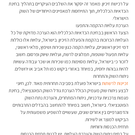
על רכישת זיכיון. מאמר זה יסקור את השלבים העיקריים בתהליך בחינת
הכדאיות הכלכלית, תוך התייחסות למאפיינים הייחודיים של השוק
הישראלי.
הערכת עלויות ההקמה והתפעו
הצעד הראשון בבחינת הכדאיות הכלכלית הוא הערכה מדויקת של כל
העלויות הכרוכות בהקמת והפעלת הזיכיון. בישראל, עלויות אלו כוללות
דמי זיכיון ראשוניים, עלויות הקמה כגון שכירות ושיפוץ, מלאי ראשוני,
עלויות תפעול שוטפות, תמלוגים לרשת, ועלויות שיווק ופרסום. חשוב
לזכור כי בישראל, עלויות מסוימות כמו שכירות או שכר עבודה עשויות
להיות גבוהות יחסית, במיוחד באזורי ביקוש כמו תל אביב או ירושלים.
ניתוח השוק והתחרות
זכיינות לרשתות
בישראל פועלת בסביבה תחרותית מאוד. לכן, חיוני
לבצע ניתוח שוק מעמיק הכולל הערכת גודל השוק הפוטנציאלי, בחינת
מגמות צרכניות עדכניות, ניתוח המתחרים, והערכת נתח השוק
הפוטנציאלי. בישראל, חשוב במיוחד להתחשב בהבדלים התרבותיים
והדמוגרפיים בין אזורים שונים, שעשויים להשפיע משמעותית על
הביקוש למוצר או לשירות.
תחזית הכנסות ורווחיות
על בסיס ניתוח השוק והערכת העלויות, יש לבנות תחזית הכנסות