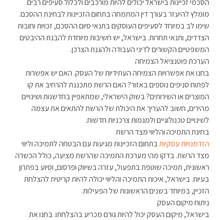
הסכמי זכיינות בישראל יכולים להיות מורכבים ולכלול סעיפים רבים.
מומלץ להיעזר בעורך דין המתמחה בתחום הזכיינות לבחינת ההסכם.
שימו לב במיוחד לסעיפים העוסקים בתנאי סיום ההסכם, זכויות וחובות
הצדדים, ותנאי תחרות. בישראל, יש חשיבות מיוחדת להבנת ההיבטים
המשפטיים הקשורים לדיני העבודה ולהגנת הצרכן.
הערכת פוטנציאל הצמיחה
בחנו את אפשרויות הצמיחה העתידיות של העסק. האם יש אפשרות
לפתוח סניפים נוספים באזור? האם הרשת מתכננת להרחיב את קו
המוצרים או השירותים? בשוק הישראלי, שמתאפיין בחדשנות ושינויים
מהירים, חשוב להעריך את היכולת של הרשת להתאים את עצמה
לשינויים טכנולוגיים ולמגמות צרכניות חדשות.
בחינת התמיכה והליווי מצד הרשת
הזדמנויות עסקיות
בתחום הזכיינות מגיעות עם הבטחה לתמיכה וליווי
מצד הרשת. בדקו מהי מערכת התמיכה שהרשת מציעה, כולל הכשרה
ראשונית, תמיכה שוטפת בתפעול, עזרה בשיווק ופרסום, וסיוע בפתרון
בעיות. בישראל, איכות התמיכה והליווי יכולה להיות קריטית להצלחת
הזכיין, במיוחד בשנים הראשונות של הפעילות.
ניתוח מיקום העסק
בישראל, מיקום העסק יכול להיות גורם מכריע בהצלחתו. בחנו את