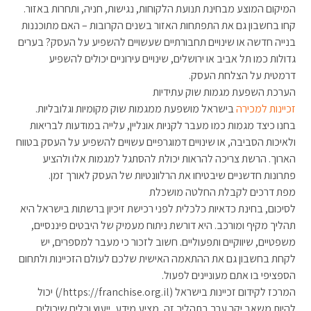
המיקום המוצע מבחינת תנועת הלקוחות, נגישות, חניה, ותחרות באזור.
קחו בחשבון גם את התפתחות האזור בשנים הקרובות – האם מתוכננות
בנייה חדשה או שינויים תחבורתיים שעשויים להשפיע על העסק? בערים
גדולות כמו תל אביב או ירושלים, שינויים עירוניים יכולים להשפיע
דרמטית על הצלחת העסק.
הערכת השפעת מגמות שוק עתידיות
זכיינות למכירה
בישראל מושפעת ממגמות שוק מקומיות וגלובליות.
בחנו כיצד מגמות כמו מעבר לקניות אונליין, עלייה במודעות לבריאות
ולאיכות הסביבה, או שינויים דמוגרפיים עשויים להשפיע על העסק בטווח
הארוך. הרשת צריכה להראות יכולת להסתגל למגמות אלו ולהציע
פתרונות חדשניים שיבטיחו את הרלוונטיות של העסק לאורך זמן.
מפת דרכים לקבלת החלטה מושכלת
לסיכום, בחינת כדאיות כלכלית לפני רכישת זיכיון ברשתות בישראל היא
תהליך מקיף ומורכב. היא דורשת ניתוח מעמיק של היבטים פיננסיים,
משפטיים, שיווקיים ותפעוליים. חשוב לזכור כי מעבר למספרים, יש
לקחת בחשבון גם את ההתאמה האישית שלכם לעולם הזכיינות ולתחום
הספציפי בו אתם מעוניינים לפעול.
המרכז לקידום זכיינות בישראל (https://franchise.org.il/) יכול
להיות משאב יקר ערך בתהליך זה, מציע מידע, ייעוץ וכלים שיכולים