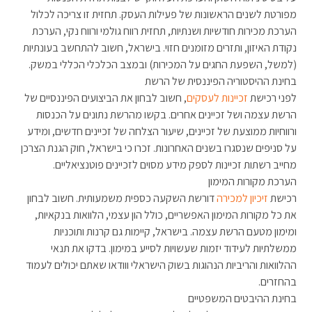
מפורטת לשנים הראשונות של פעילות העסק. תחזית זו צריכה לכלול
הערכת מכירות חודשיות ושנתיות, תחזית רווח גולמי ורווח נקי, הערכת
נקודת האיזון, ותזרים מזומנים חזוי. בישראל, חשוב להתחשב בעונתיות
(למשל, השפעת החגים על המכירות) ובמצב הכלכלי הכללי במשק.
בחינת ההיסטוריה הפיננסית של הרשת
לפני רכישת
זכיינות לעסקים
, חשוב לבחון את הביצועים הפיננסיים של
הרשת עצמה ושל זכיינים אחרים. בקשו מהרשת נתונים על הכנסות
ורווחיות ממוצעת של זכיינים, שיעור הצלחה של זכיינים חדשים, ומידע
על סניפים שנסגרו בשנים האחרונות. זכרו כי בישראל, חוק הגנת הצרכן
מחייב רשתות זכיינות לספק מידע מסוים לזכיינים פוטנציאליים.
הערכת מקורות המימון
רכישת
זיכיון למכירה
דורשת השקעה כספית משמעותית. חשוב לבחון
את כל מקורות המימון האפשריים, כולל הון עצמי, הלוואות בנקאיות,
ומימון מטעם הרשת עצמה. בישראל, קיימות גם קרנות ותוכניות
ממשלתיות לעידוד יזמות שעשויות לסייע במימון. בדקו את תנאי
ההלוואות והריביות הנהוגות בשוק הישראלי ווודאו שאתם יכולים לעמוד
בהחזרים.
בחינת ההיבטים המשפטיים