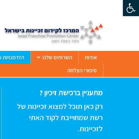
פתח סרגל נגישות
ß
אודות
השרותים שלנו
הזדמנויות ע
סיפורי הצלחה
מתעניין ברכישת זיכיון ?
רק כאן תוכל למצוא זכיינות של
רשת שמחוייבת לקוד האתי
לזכיינות.