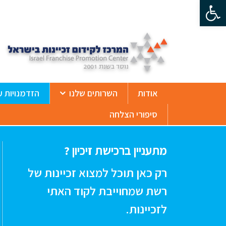
פתח סרגל נגישות
ß
אודות
השרותים שלנו
הזדמנויות ע
סיפורי הצלחה
מתעניין ברכישת זיכיון ?
רק כאן תוכל למצוא זכיינות של
רשת שמחוייבת לקוד האתי
לזכיינות.