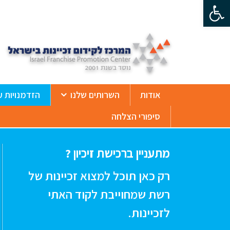
פתח סרגל נגישות
ß
אודות
השרותים שלנו
הזדמנויות ע
סיפורי הצלחה
מתעניין ברכישת זיכיון ?
רק כאן תוכל למצוא זכיינות של
רשת שמחוייבת לקוד האתי
לזכיינות.