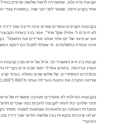
וקבוצת גזית
אחד בקניון חיפה, שנסגר לפני חצי שנה, במסגרת צעדי הה
בקבוצות הקניונים אומרים שאייס אינה חייבת שכר דירה וע
לא חייבים לי אפילו שקל אחד", אמר בכיר באחת הקבוצות
אם יש פיגור של יום אחד אנחנו מורידים את החשמל". בק
אינה עומדת בתשלומים. מי שעלול לסבול הם דווקא המשכי
קבוצת ביג היא המשכיר הכי גדול של אייס מבין קבוצות הקנ
ובמרכזים המסחריים, של שלוש שנים ומעלה. בגרנד קניון ב
שדרגה החברה את החנות והגדילה אותה מ־800 ל־1,000 מ"ר לפני כשנתיים, והאריכה את החוזה עם הקניון.
בקבוצות הגדולות לא מוטרדים מעזיבה אפשרית של אייס,
פינוי שלהם יכול לעזור לקבוצה להכניס כמה שוכרים חלו
מחברות האופנה הבינלאומיות שצמאות לשטחי מסחר בקני
יש לנו ערבויות בנקאיות בגין שלושה חודשי שכר דירה ונכנ
המיקוד".