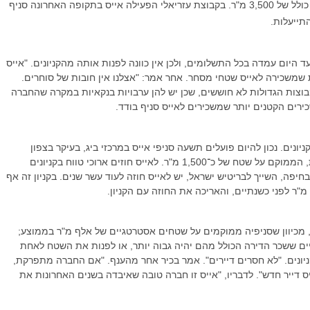
גלוב, שמשכירה לרשת שלושה סניפים בגודל כולל של 3,500 מ"ר. בקבוצת עזריאלי הפעילה אייס בתקופה האחרונה סניף
תייעלות.
ד היום עמדה בכל התשלומים, ולכן אין כוונה לפנות אותה מהקניונים. "אייס
 שמשכירה לאייס שטחי מסחר. אחר אמר: "אצלנו אין חובות של סוחרים.
בוצות הגדולות לא חוששים, שכן יש להן ערבויות בנקאיות במקרה שהחברה
רים הקטנים יותר שמשכירים לאייס סניף בודד.
יונים. נכון להיום פועלים תשעה סניפי אייס במרכזי ביג, בעיקר בצפון
הארץ ובדרומה. בחודש אפריל ייסגר סניף אייס בקריית גת, הממוקם על שטח של כ־1,500 מ"ר. לאייס חוזים ארוכי טווח בקניונים
חיפה, השייך לבריטיש ישראל, יש לאייס חוזה לעוד עשר שנים. בקניון זה אף
 מכיוון שסניפיה ממוקמים על שטחים אסטרטגיים של אלף מ"ר בממוצע;
פיים ששכר הדירה הכולל מהם יהיה גבוה יותר, או לפנות את השטח לאחת
ונים. "לא חסרים דיירים". אמר בכיר אחר מהענף. "אם החברה מתפרקת,
יס דייר חדש". לדבריו, "אייס זו חברה טובה שאיבדה בשנים האחרונות את