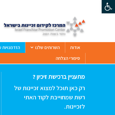
פתח סרגל נגישות
ß
אודות
השרותים שלנו
הזדמנויות ע
סיפורי הצלחה
מתעניין ברכישת זיכיון ?
רק כאן תוכל למצוא זכיינות של
רשת שמחוייבת לקוד האתי
לזכיינות.