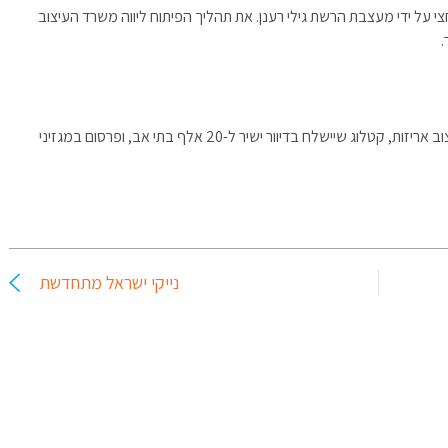
י על ידי מעצבת הרשת גילי רענן. את תהליך הפיתוח ליווה משרד העיצוב
.
ההשקעה במהלך נאמדת בכ-500 אלף דולר והוא כולל עיצוב אריזות, קטלוג שיישלח בדיוור ישיר ל-20 אלף בתי אב, ופרסום במגזיני
נייקי ישראל מתחדשת