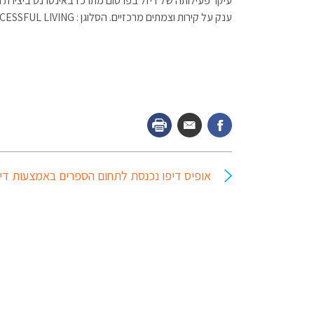
עיקר פעילותה של דיזל בפרסום מתרכז באינטרנט ביצירת תחר
ענק על קירות וצמתים מרכזיים. הסלוגן : DIESEL: FOR SUCCESSFUL LIVING מלווה את דיזל משנות ה-90 המוקדמות ועד היום.
אופיס דיפו נכנסת לתחום הספרים באמצעות דיונ