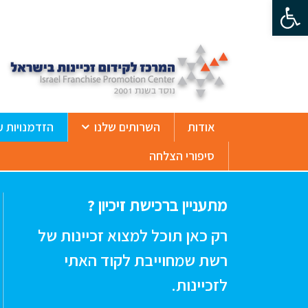
פתח סרגל נגישות
ß
אודות
השרותים שלנו
הזדמנויות ע
סיפורי הצלחה
מתעניין ברכישת זיכיון ?
רק כאן תוכל למצוא זכיינות של
רשת שמחוייבת לקוד האתי
לזכיינות.