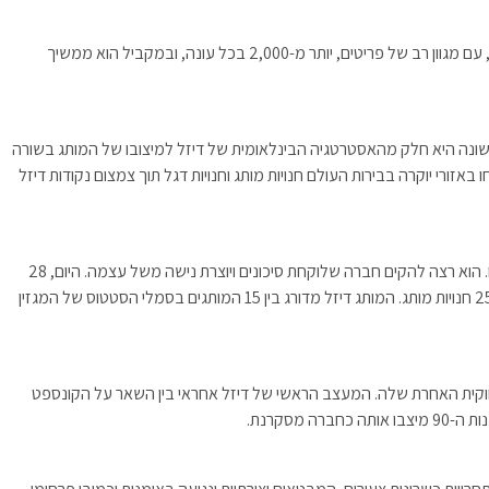
בשנים האחרונות הפך דיזל ממותג ג'ינס למותג אופנה רחב, עם מגוון רב של פריטים, יותר מ-2,000 בכל עונה, ובמקביל הוא ממשיך
שונה היא חלק מהאסטרטגיה הבינלאומית של דיזל למיצובו של המותג בשורה
ורי יוקרה בבירות העולם חנויות מותג וחנויות דגל תוך צמצום נקודות דיזל
חברת דיזל האיטלקית הוקמה בשנות ה-80 על-ידי רנצו רוסו. הוא רצה להקים חברה שלוקחת סיכונים ויוצרת נישה משל עצמה. היום, 28
שנים אחרי, דיזל משווק בכ-5,000 נקודות מכירה ויותר מ-250 חנויות מותג. המותג דיזל מדורג בין 15 המותגים בסמלי הסטטוס של המגזין
ווקית האחרת שלה. המעצב הראשי של דיזל אחראי בין השאר על הקונספט
 מסקרנת.