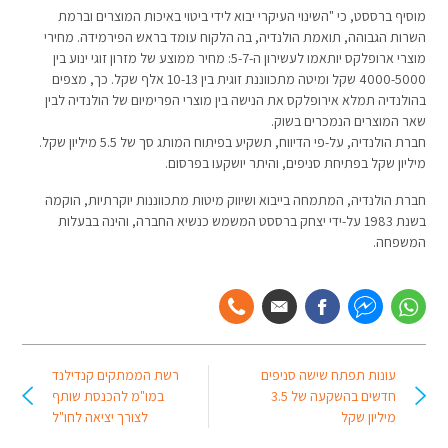
מוסיף ברססט, כי "השינוי העיקרי יבוא לידי ביטוי באיכות המוצרים וברמת
השרות הגבוהה, תואמת הולנדיה, בה הלקוח עומד בראש הפירמידה. מחירי
מוצרי ארופלקס יותאמו לעשירון ה-5-7: מחיר ממוצע של מזרון זוגי ינוע בין
4000-5000 שקל ומיטה מתכווננת זוגית בין 10-13 אלף שקל. כך, מצפים
בהולנדיה תמלא אירופלקס את הנישה בין מוצרי הפרימיום של הולנדיה לבין
שאר המוצרים הנמכרים בשוק.
חברת הולנדיה, על-פי הדיווח, תשקיע בפיתוח המותג סך של 5.5 מיליון שקל.
מיליון שקל בפתיחת סניפים, והיתר יושקעו בפרסום.
חברת הולנדיה, המתמחה בייבוא ושיווק מיטות מתכווננות יוקרתיות, הוקמה
בשנת 1983 על-ידי יצחק ברססט המשמש כנשיא החברה, והינה בבעלות
המשפחה.
עונות תפתח שישה סניפים
רשת הממתקים קנדילנד
חדשים בהשקעה של 3.5
במו"מ להכנסת שותף
מיליון שקל
לצורך יציאה לחו"ל