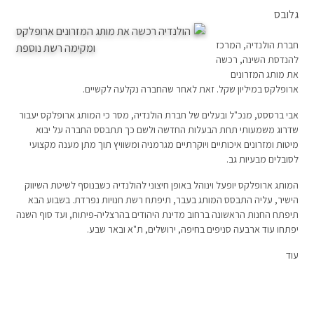
גלובס
חברת הולנדיה, המרכז
להנדסת השינה, רכשה
את מותג המזרונים
ארופלקס במיליון שקל. זאת לאחר שהחברה נקלעה לקשיים.
אבי ברססט, מנכ"ל ובעלים של חברת הולנדיה, מסר כי המותג ארופלקס יעבור
שדרוג משמעותי תחת הבעלות החדשה ולשם כך תתבסס החברה על יבוא
מיטות ומזרונים איכותיים ויוקרתיים מגרמניה ומשוויץ תוך מתן מענה מקצועי
לסובלים מבעיות גב.
המותג ארופלקס יופעל וינוהל באופן חיצוני להולנדיה כשבנוסף לשיטת השיווק
הישיר, עליה התבסס המותג בעבר, תיפתח רשת חנויות נפרדת. בשבוע הבא
תיפתח החנות הראשונה ברחוב מדינת היהודים בהרצליה-פיתוח, ועד סוף השנה
יפתחו עוד ארבעה סניפים בחיפה, ירושלים, ת"א ובאר שבע.
עוד