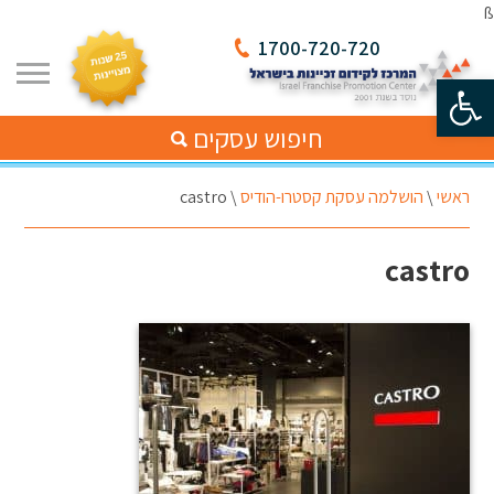
ß
1700-720-720
פתח סרגל נגישות
חיפוש עסקים
ראשי
\
הושלמה עסקת קסטרו-הודיס
\
castro
castro