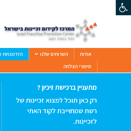
פתח סרגל נגישות
ß
אודות
השרותים שלנו
הזדמנויות ע
סיפורי הצלחה
מתעניין ברכישת זיכיון ?
רק כאן תוכל למצוא זכיינות של
רשת שמחוייבת לקוד האתי
לזכיינות.