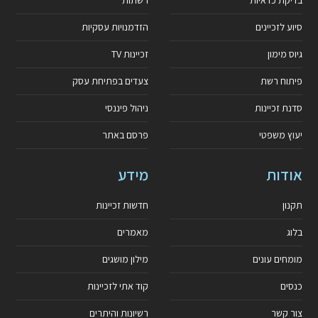
בדיקת כדאיות
רשתות
סיוע לזכיינים
הזדמנויות עסקיות
גיוס מימון
זכיינות TV
פיתוח רשת
צעדים בפתיחת עסק
סדנת זכיינות
ניהול פיננסי
יעוץ משפטי
פרסם באתר
אודות
מידע
תקנון
חדשות זכיינות
בלוג
מאמרים
מומחים עונים
מילון מושגים
כנסים
קוד אתי לזכיינות
צור קשר
רשיונות והיתרים