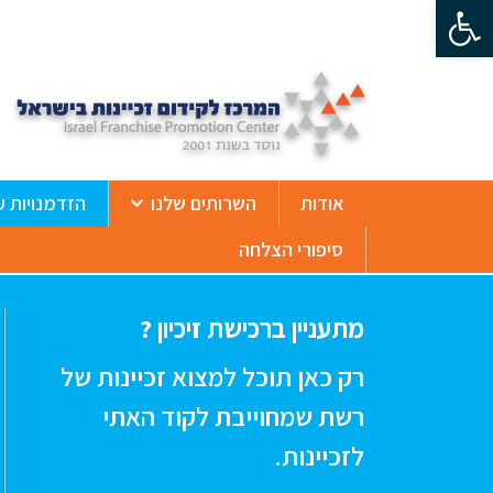
פתח סרגל נגישות
ß
אודות
השרותים שלנו
הזדמנויות ע
סיפורי הצלחה
מתעניין ברכישת זיכיון ?
רק כאן תוכל למצוא זכיינות של
רשת שמחוייבת לקוד האתי
לזכיינות.