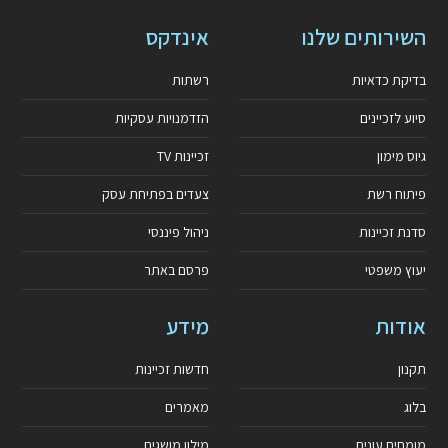
השירותים שלנו
אינדקס
בדיקת כדאיות
רשתות
סיוע לזכיינים
הזדמנויות עסקיות
גיוס מימון
זכיינות TV
פיתוח רשת
צעדים בפתיחת עסק
סדנת זכיינות
ניהול פיננסי
יעוץ משפטי
פרסם באתר
אודות
מידע
תקנון
חדשות זכיינות
בלוג
מאמרים
מומחים עונים
מילון מושגים