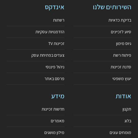
השירותים שלנו
אינדקס
בדיקת כדאיות
רשתות
סיוע לזכיינים
הזדמנויות עסקיות
גיוס מימון
זכיינות TV
פיתוח רשת
צעדים בפתיחת עסק
סדנת זכיינות
ניהול פיננסי
יעוץ משפטי
פרסם באתר
אודות
מידע
תקנון
חדשות זכיינות
בלוג
מאמרים
מומחים עונים
מילון מושגים