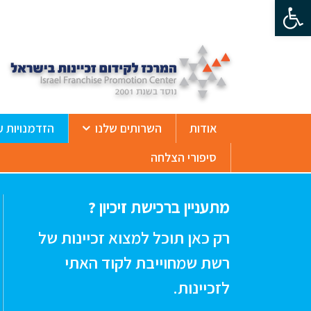
פתח סרגל נגישות
ß
אודות
השרותים שלנו
הזדמנויות ע
סיפורי הצלחה
מתעניין ברכישת זיכיון ?
רק כאן תוכל למצוא זכיינות של
רשת שמחוייבת לקוד האתי
לזכיינות.