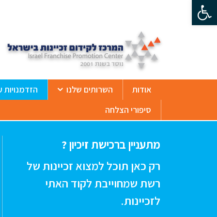
פתח סרגל נגישות
ß
אודות
השרותים שלנו
הזדמנויות ע
סיפורי הצלחה
מתעניין ברכישת זיכיון ?
רק כאן תוכל למצוא זכיינות של
רשת שמחוייבת לקוד האתי
לזכיינות.