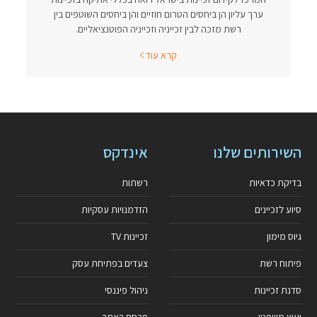
ערך עליון הן ביחסים הטרום חוזיים והן ביחסים השוטפים בין
רשת מזכה לבין זכייניה וזכייניה הפוטנציאליים.
קרא עוד
השירותים שלנו
אינדקס
בדיקת כדאיות
רשתות
סיוע לזכיינים
הזדמנויות עסקיות
גיוס מימון
זכיינות TV
פיתוח רשת
צעדים בפתיחת עסק
סדנת זכיינות
ניהול פיננסי
יעוץ משפטי
פרסם באתר