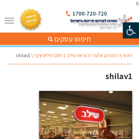
ß
1700-720-720
פתח סרגל נגישות
חיפוש עסקים
ראשי
\
היזם רונן אלעד רכש את שילב ב-100 מיליון שקל
\
shilav1
shilav1