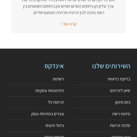
ערך עליון הן ביחסים הטרום חוזיים והן ביחסים השוטפים בין
רשת מזכה לבין זכייניה וזכייניה הפוטנציאליים.
קרא עוד
השירותים שלנו
אינדקס
בדיקת כדאיות
רשתות
סיוע לזכיינים
הזדמנויות עסקיות
גיוס מימון
זכיינות TV
פיתוח רשת
צעדים בפתיחת עסק
סדנת זכיינות
ניהול פיננסי
יעוץ משפטי
פרסם באתר