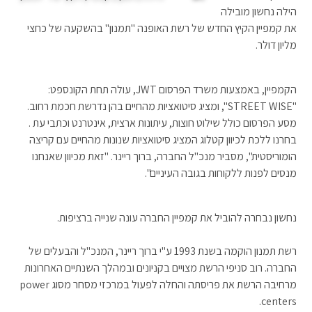
הילה נחשון מובילה
את קמפיין הקיץ החדש של רשת האופנה "תמנון" בהשקעה של כחצי
מליון דולר.
הקמפיין, באמצעות משרד הפרסום JWT, עולה תחת הקונספט:
"STREET WISE", ומציג סיטואציות מהחיים בהן נדרשת חכמת רחוב.
מסע הפרסום כולל שילוט חוצות, עיתונות ארצית, אינטרנט וכתבי עת .
בחרנו ללכת לכיוון קטלוג המציג סיטואציות שנונות מהחיים עם קריצה
הומוריסטית", מסביר מנכ"ל החברה, ברוך ריינר. "זאת מכיוון שאנחנו
מנסים לפנות ללקוחות בגובה העיניים".
נחשון נבחרה להוביל את קמפיין החברה עונה שנייה ברציפות.
רשת תמנון הוקמה בשנת 1993 ע"י ברוך ריינר, המנכ"ל והבעלים של
החברה. רוב סניפי הרשת מצויים בקניונים ובמהלך השנתיים האחרונות
מרחיבה הרשת את פריסתה והחלה לפעול במרכזי מסחר מסוג power
centers.