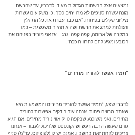
נמצאים אצל הרשתות הגדולות מאוד. לדבריו, עד שהרשת
מונה עשרה סניפים לא מרוויחים כסף, כי משקיעים עשרות
מיליוני שקלים בפיתוח. “אם כבר עברת את כל התהליך
והצלחת למתג את הרשת ושהיא תהייה משגשגת – כמו
במקרה של ארומה, קפה קפה וגרג – אז אני מוריד בפניהם את
הכובע ומגיע להם להרוויח ככה”.
"תמיד אפשר להוריד מחירים"
לדברי שפע, “תמיד אפשר להוריד מחירים והמשמעות היא
שאתה מרוויח פחות. אנחנו עוד בודקים אפשרות להוריד
מחירים, ואני משוכנע שבקפה טייק אווי נוריד מחירים. אם הגיע
גורם שעשה הרבה רעש ושהקונספט שלו יכול לעבוד – אנחנו
צריכים לקחת זאת בחשבון. אמנם יש לו ‏(לקופיקס, עד”מ‏) סניף