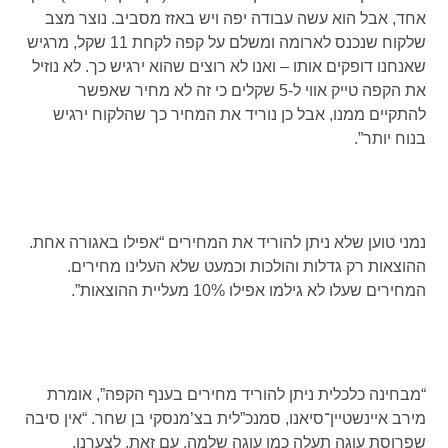
אחד, אבל הוא עשה עבודה יפה ויש באזז מסביב. נוצר מצב
שלקוח שנכנס לארומה ומשלם על קפה לקחת 11 שקל, מרגיש
שאנחנו דופקים אותו – ואנו לא רוצים שהוא ירגיש כך. לא נוזיל
את הקפה טייק אווי ל-5 שקלים כי זה לא מחיר שאפשר
להתקיים ממנו, אבל כן נוריד את המחיר כך שהלקוח ירגיש
בנוח יותר”.
נמני טוען שלא ניתן להוריד את המחירים “אפילו באגורה אחת.
ההוצאות רק גדלות והולכות וכמעט שלא העלינו מחירים.
המחירים שעלו לא גילמו אפילו 10% מעליית ההוצאות”.
“מבחינה כלכלית ניתן להוריד מחירים בענף הקפה”, אומרת
מירב איינשטיין־סיאנו, סמנכ”לית בצ’מנסקי בן שחר. “אין סיבה
שפרוסת עוגה תעלה כמו עוגה שלמה. עם זאת, לצערנו,