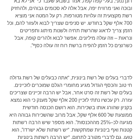
רונן נמני, בעלי קפה קפה, אמר בשבוע שעבר כי “אני לא בא
ובוכה ואני מרוויח יפה, אבל אלה לא סכומים גבוהים, ולהחזיק
רשת מקצועית זה עלויות מטורפות. רק על המטה אני מוציא
700 אלף שקל בחודש. יש סניפים שצריך לבוא ולעזור להם, וכל
הזמן צריך לדאוג שהרשת תחיה ולשנות מיתוג ותפריטים
ונראות – וזה עולה מיליונים. אפשר לבוא ולהרים קופה, אבל
כשרוצים כל הזמן להפיח ברשת רוח זה עולה כסף”.
לדברי בעלים של רשת בינונית, “אתה כבעלים של רשת גדולה
חי טוב והכסף הגדול מגיע מחומרי הגלם שמוכרים לזכיינים.
בעלים של רשת זה סרט אחר, אבל יש הרבה זכיינים שצריכים
עזרה. רק עכשיו נתתי לזכיין 200 אלף שקל מענק כי הוא נמצא
בקניון שהורג אותו בשכירות. הוא רושם הכנסה חודשית
ממוצעת של 600 אלף שקל, אבל מרוב שהשכירות גבוהה היא
מגיעה לכ–25% מההכנסות”. הוא מספר שיש הרבה רשתות
קטנות ואף בינוניות שמתקשות. “יש רשתות שלא ישרדו”, הוא
טוען. גם לדברי מקורב לתחום, “יש הרבה רשתות בינוניות