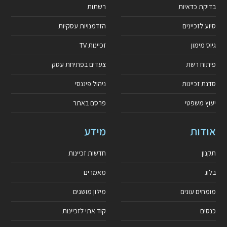
בדיקת כדאיות
רשתות
סיוע לזכיינים
הזדמנויות עסקיות
גיוס מימון
זכיינות TV
פיתוח רשת
צעדים בפתיחת עסק
סדנת זכיינות
ניהול פיננסי
יעוץ משפטי
פרסם באתר
אודות
מידע
תקנון
חדשות זכיינות
בלוג
מאמרים
מומחים עונים
מילון מושגים
כנסים
קוד אתי לזכיינות