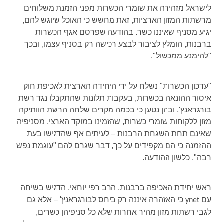
לישראל מזהירה את שומרי הכשרות מפני הזמנת משלוחים
מרשתות המזון הארציות, זאת מחשש כי האוכל שיוגש להם,
יגיע מסניף שאיננו כשר. בהודעה שפרסם אגף הכשרות
ברבנות, הומלץ לציבור לבצע רכישה רק בסניף עצמו, ובכך
"להימנע ממכשול".
"עדכון הכשרות" נשלח על ידי היחידה הארצית לאכיפת חוק
איסור ההונאה בכשרות, בעקבות תלונות שהתקבלו נגד רשת
בורגראנץ', ובהן נטען כי בכמה מקרים שלחה הרשת הוותיקה
מזון ללקוחות שומרי כשרות, שהזמינו במוקד הארצי, מסניפיה
שאינם תחת השגחת הרבנות – לעיתים אף שהדגישו בעת
ההזמנה כי הם מקפידים על כך, דבר שגרם להם "עוגמת נפש
רבה", כלשון ההודעה.
ראש יחידת האכיפה ברבנות, הרב רפי יוחאי, הדגיש בשיחה
עם
כי האזהרה איננה רק ביחס לבורגראנץ' – אלא גם
ynet
לגבי רשתות מזון מהיר אחרות שלא כל סניפיהן כשרים,