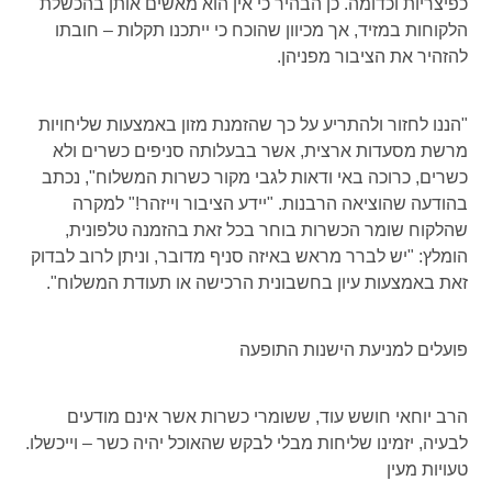
כפיצריות וכדומה. כן הבהיר כי אין הוא מאשים אותן בהכשלת
הלקוחות במזיד, אך מכיוון שהוכח כי ייתכנו תקלות – חובתו
להזהיר את הציבור מפניהן.
"הננו לחזור ולהתריע על כך שהזמנת מזון באמצעות שליחויות
מרשת מסעדות ארצית, אשר בבעלותה סניפים כשרים ולא
כשרים, כרוכה באי ודאות לגבי מקור כשרות המשלוח", נכתב
בהודעה שהוציאה הרבנות. "יידע הציבור וייזהר!" למקרה
שהלקוח שומר הכשרות בוחר בכל זאת בהזמנה טלפונית,
הומלץ: "יש לברר מראש באיזה סניף מדובר, וניתן לרוב לבדוק
זאת באמצעות עיון בחשבונית הרכישה או תעודת המשלוח".
פועלים למניעת הישנות התופעה
הרב יוחאי חושש עוד, ששומרי כשרות אשר אינם מודעים
לבעיה, יזמינו שליחות מבלי לבקש שהאוכל יהיה כשר – וייכשלו.
טעויות מעין