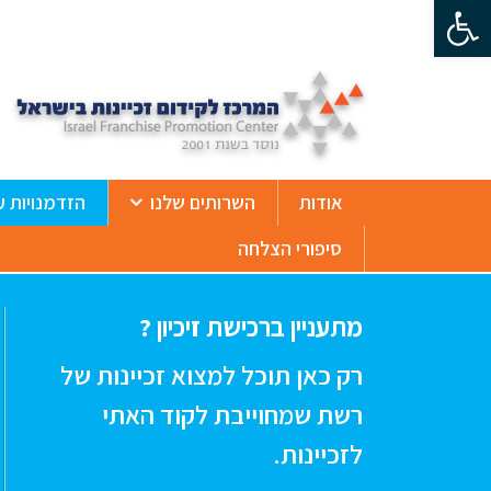
פתח סרגל נגישות
ß
אודות
השרותים שלנו
הזדמנויות ע
סיפורי הצלחה
מתעניין ברכישת זיכיון ?
רק כאן תוכל למצוא זכיינות של
רשת שמחוייבת לקוד האתי
לזכיינות.