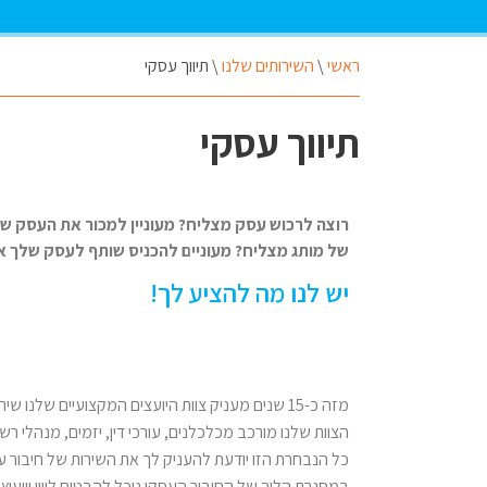
ראשי
\
השירותים שלנו
\
תיווך עסקי
תיווך עסקי
רוצה לרכוש עסק מצליח? מעוניין למכור את העסק של
של מותג מצליח? מעוניים להכניס שותף לעסק שלך א
יש לנו מה להציע לך!
מזה כ-15 שנים מעניק צוות היועצים המקצועיים שלנו שירות של חיבורים עסקיים.
הצוות שלנו מורכב מכלכלנים, עורכי דין, יזמים, מנהלי רשת
כל הנבחרת הזו יודעת להעניק לך את השירות של חיבור ע
במסגרת הליך של החיבור העסקי נוכל להבטיח ליווי וייעו