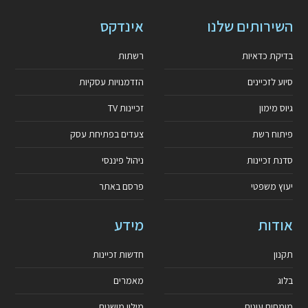
השירותים שלנו
אינדקס
בדיקת כדאיות
רשתות
סיוע לזכיינים
הזדמנויות עסקיות
גיוס מימון
זכיינות TV
פיתוח רשת
צעדים בפתיחת עסק
סדנת זכיינות
ניהול פיננסי
יעוץ משפטי
פרסם באתר
אודות
מידע
תקנון
חדשות זכיינות
בלוג
מאמרים
מומחים עונים
מילון מושגים