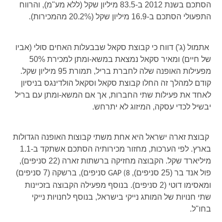
הסתכם בשנת 2012 ב-83.5 מיליון שקל (ללא מע"מ), והרווח
התפעולי הסתכם ב-16.9 מיליון שקל (20.2% מהמכירות).
אתמול (ג') דווח כי קבוצת סקאל שבבעלות האחים סולי (אביו
של חיים) ומאיר סקאל נמצאת במשא-ומתן למכירת 50%
מפעילות האופנה שלה לחברת בריל, תמורת 95 מיליון שקל.
קודם למהלך זה החלו קבוצת סקאל וסקאל הולדינגס בניסיון
לאחד את פעילות שתי החברות, אך אם המשא-ומתן עם בריל
יבשיל לכדי עסקה, המיזוג לא יתרחש.
קבוצת זארה ישראל היא אחת משתי קבוצות האופנה הגדולות
בארץ. לפי הערכות, מחזור מכירותיה הסתכם אשתקד ב-1.1
מיליארד שקל. הקבוצה מחזיקה ברשתות זארה (22 סניפים),
פול אנד בר (25 סניפים),
סניפים), ברשקה (7 סניפים)
GAP (8
ומאסימו דוטי (2 סניפים). בנוסף מפעילה הקבוצה בזכיינות
שתי חנויות של המותג נייקי בישראל, בנוסף לחנויות נייקי
בחו"ל.