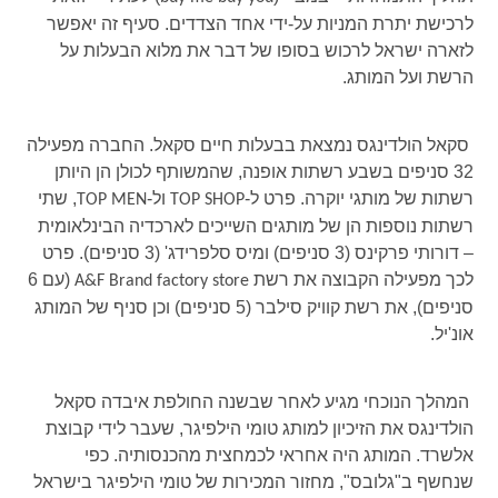
לרכישת יתרת המניות על-ידי אחד הצדדים. סעיף זה יאפשר
לזארה ישראל לרכוש בסופו של דבר את מלוא הבעלות על
הרשת ועל המותג.
סקאל הולדינגס נמצאת בבעלות חיים סקאל. החברה מפעילה
32 סניפים בשבע רשתות אופנה, שהמשותף לכולן הן היותן
רשתות של מותגי יוקרה. פרט ל-
ול-
, שתי
TOP MEN
TOP SHOP
רשתות נוספות הן של מותגים השייכים לארכדיה הבינלאומית
– דורותי פרקינס (3 סניפים) ומיס סלפרידג' (3 סניפים). פרט
לכך מפעילה הקבוצה את רשת
(עם 6
A&F Brand factory store
סניפים), את רשת קוויק סילבר (5 סניפים) וכן סניף של המותג
אונ'יל.
המהלך הנוכחי מגיע לאחר שבשנה החולפת איבדה סקאל
הולדינגס את הזיכיון למותג טומי הילפיגר, שעבר לידי קבוצת
אלשרד. המותג היה אחראי לכמחצית מהכנסותיה. כפי
שנחשף ב"גלובס", מחזור המכירות של טומי הילפיגר בישראל