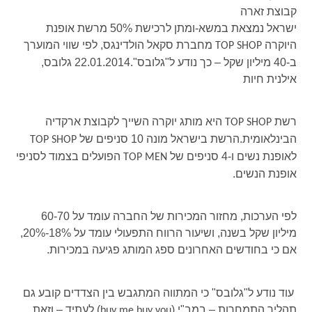
קבוצת זארה
ישראל נמצאת במשא-ומתן לרכישת 50% מרשת אופנת
היוקרה
מחברת סקאל הולדינגס, לפי שווי המוערך
TOP SHOP
ב-40 מיליון שקל – כך נודע ל"גלובס".
22.01.2014 גלובס,
אילנית חיות
רשת
היא מותג יוקרה השייך לקבוצת ארקדיה
TOP SHOP
הבינלאומית.הרשת בישראל מונה 10 סניפים של
TOP SHOP
לאופנת נשים ו-4 סניפים של
הפועלים בצמוד לסניפי
TOP MEN
אופנת הנשים.
לפי הערכות, מחזור המכירות של החברה עומד על 60-70
מיליון שקל בשנה, ושיעור הרווח התפעולי עומד על 18%-20%,
אם כי בחודשים האחרונים ספג המותג פגיעה במכירות.
עוד נודע ל"גלובס" כי המתווה המתגבש בין הצדדים קובע גם
תהליך התמחרות – במב"י (
) לעתיד – וזאת
buy me buy you