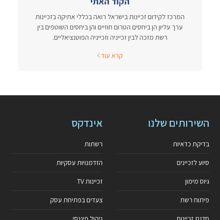
הקוד האתי
המרכז לקידום זכיינות בישראל רואה בכללי אתיקה בזכיינות
ערך עליון הן ביחסים הטרום חוזיים והן ביחסים השוטפים בין
רשת מזכה לבין זכייניה וזכייניה הפוטנציאליים.
קרא עוד
השירותים שלנו
אינדקס
בדיקת כדאיות
רשתות
סיוע לזכיינים
הזדמנויות עסקיות
גיוס מימון
זכיינות TV
פיתוח רשת
צעדים בפתיחת עסק
סדנת זכיינות
ניהול פיננסי