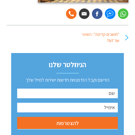
"חושבים קדימה": השינוי
של TNT
הניוזלטר שלנו
הירשם וקבל הזדמנויות חדשות ישירות למייל שלך