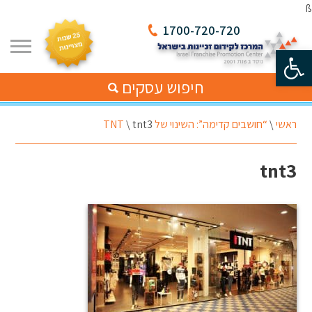
ß
1700-720-720
פתח סרגל נגישות
חיפוש עסקים
ראשי
\
“חושבים קדימה”: השינוי של TNT
tnt3
\
tnt3