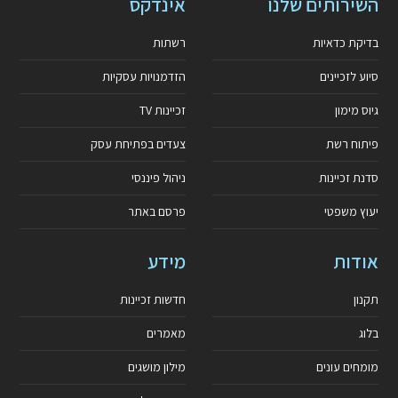
השירותים שלנו
אינדקס
בדיקת כדאיות
רשתות
סיוע לזכיינים
הזדמנויות עסקיות
גיוס מימון
זכיינות TV
פיתוח רשת
צעדים בפתיחת עסק
סדנת זכיינות
ניהול פיננסי
יעוץ משפטי
פרסם באתר
אודות
מידע
תקנון
חדשות זכיינות
בלוג
מאמרים
מומחים עונים
מילון מושגים