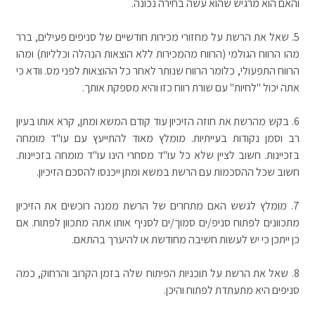
והאם הוא מרגיש שהוא עשה בחירה נכונה.
5.
שאל את הרשת על מחזורי מכירות חודשיים של סניפים פעילים, ברר
מהו הרווח הגולמי (הרווח מהמכירות ללא הוצאות הנהלה וכלליות) ומהו
הרווח התפעולי, כלומר הרווח שנותר לאחר כל ההוצאות לפני מס. וודא כי
אתה יכול "לחיות" עם שורת רווח כזו והיא מספקת אותך.
6.
בקש מהרשת את חוזה הזיכיון עוד קודם המשא ומתן, קרא אותו בעיון
רב וסמן נקודות בעייתיות. מומלץ מאוד להתייעץ עם עו"ד מומחה
בזכיינות. חשוב לציין שלא כל עו"ד מסחרי הינו עו"ד מומחה בזכיינות.
חשוב שכל ההסכמות עם הרשת במשא ומתן ייכנסו להסכם הזיכיון.
7.
מומלץ לגשש האם מתחרים של הרשת ממנה רוכשים את הזיכיון
מתכוונים לפתוח סניפ/ים סמוך/ים לסניף אותו אתה מתכוון לפתוח. אם
כן ייתכן כי יש לעשות חשיבה מחודשת או להיערך בהתאם.
8.
שאל את הרשת על תוכניות הפיתוח שלה בזמן הקרוב והרחוק, כמה
סניפים היא מתעתדת לפתוח והיכן.