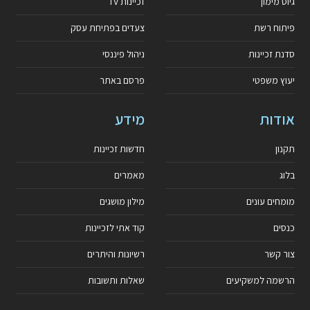
גיוס מימון
זכיינות TV
פיתוח רשת
צעדים בפתיחת עסק
סדנת זכיינות
ניהול פיננסי
יעוץ משפטי
פרסם באתר
אודות
מידע
תקנון
חדשות זכיינות
בלוג
מאמרים
מומחים עונים
מילון מושגים
כנסים
קוד אתי לזכיינות
צור קשר
רשיונות והיתרים
הרשמה למשקיעים
שאלות ותשובות