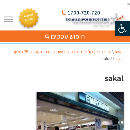
ß
1700-720-720
פתח סרגל נגישות
חיפוש עסקים
ראשי
\
טדי שגיא במו”מ מתקדם לרכישת קבוצת סקאל ב־35 מיליון
שקל
\
sakal
sakal