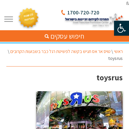
ß
1700-720-720
פתח סרגל נגישות
חיפוש עסקים
ראשי
\
טויס אר אס תגיש בקשה לפשיטת רגל כבר בשבועות הקרובים
\
toysrus
toysrus