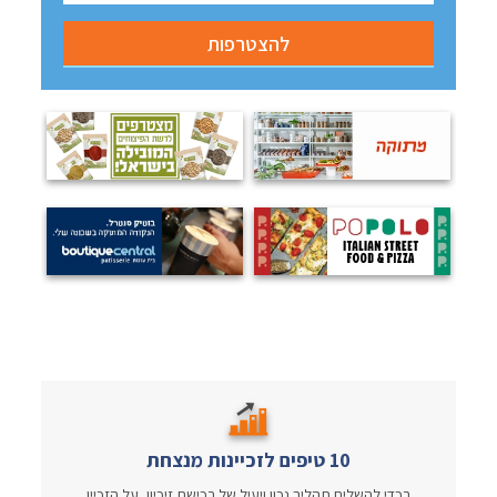
10 טיפים לזכיינות מנצחת
בכדי להשלים תהליך נכון ויעיל של רכישת זיכיון, על הזכיין