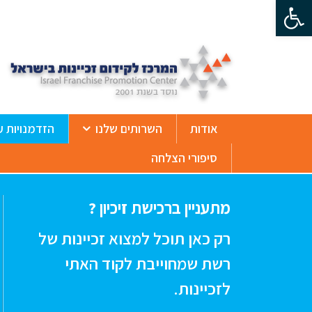
פתח סרגל נגישות
ß
אודות
השרותים שלנו
הזדמנויות ע
סיפורי הצלחה
מתעניין ברכישת זיכיון ?
רק כאן תוכל למצוא זכיינות של
רשת שמחוייבת לקוד האתי
לזכיינות.