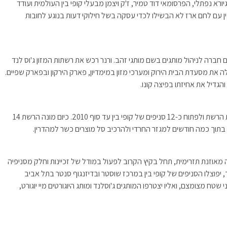
א נפתלי, הפרסומאי דוד טמיר, ז'ק ויצמן מבעלי קופי בין העולמית ועודד
ן עם לחם ארז לא הבשילו לכדי עסקה בשל חילוקי דעות בנוגע לחובות
 חברה לניהול מותגים בשם מותגי זהב. ורנר רכש את רשתות המזון ג'וס לנד
מפעילה את מסעדת הבית הירוק ומערכי מזון במימדיון, פארק הירקון ובפארק שפיים.
מרשת קופי בין נמסר כי בכוונת בעליה החדשים להכפיל את הרשת ולפתוח כ-12 סניפים של קופי בין עד סוף 2010. כיום מונה הרשת 14
 בתוך כמה חודשים למגזר החרדי ולהרכיב סל מוצרים כשר למהדרין.
ה מאוזנת תזרימית, תחל בקיץ הקרוב לפעול במודל של זכיינות וחלק מסניפיה
יפוצלו הסניפים של קופי בין במרכז שוסטר ובדיזנגוף סנטר בתל אביב
ח מצומצם, ואליו יצטרפו המותגים ג'וסלנד ומותג היוגורטים מיי יוגורט,