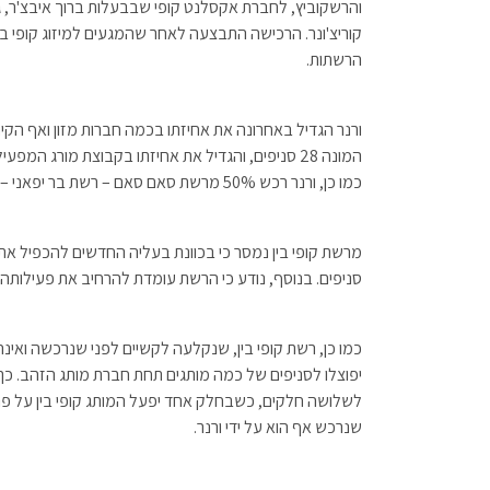
והרשקוביץ, לחברת אקסלנט קופי שבבעלות ברוך איבצ'ר, גיור
קוריצ'ונר. הרכישה התבצעה לאחר שהמגעים למיזוג קופי בי
הרשתות.
ורנר הגדיל באחרונה את אחיזתו בכמה חברות מזון ואף הקים
המונה 28 סניפים, והגדיל את אחיזתו בקבוצת מורג ה
כמו כן, ורנר רכש 50% מרשת סאם סאם – רשת בר יפאני – והגדיל את אחיזתו בפיצה קונו.
סניפים. בנוסף, נודע כי הרשת עומדת להרחיב את פעילותה
כמו כן, רשת קופי בין, שנקלעה לקשיים לפני שנרכשה ואינ
יפוצלו לסניפים של כמה מותגים תחת חברת מותג הזהב. כך, 
לשלושה חלקים, כשבחלק אחד יפעל המותג קופי בין על פני שט
שנרכש אף הוא על ידי ורנר.