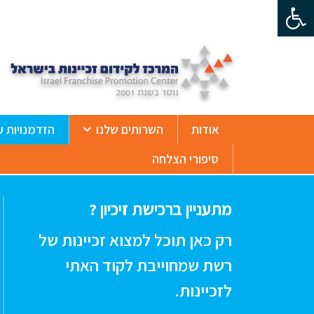
פתח סרגל נגישות
ß
אודות
השרותים שלנו
הזדמנויות ע
סיפורי הצלחה
מתעניין ברכישת זיכיון ?
רק כאן תוכל למצוא זכיינות של
רשת שמחוייבת לקוד האתי
לזכיינות.