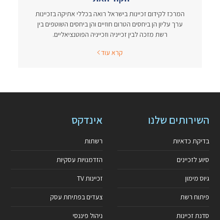
המרכז לקידום זכיינות בישראל רואה בכללי אתיקה בזכיינות
ערך עליון הן ביחסים הטרום חוזיים והן ביחסים השוטפים בין
רשת מזכה לבין זכייניה וזכייניה הפוטנציאליים.
קרא עוד
השירותים שלנו
אינדקס
בדיקת כדאיות
רשתות
סיוע לזכיינים
הזדמנויות עסקיות
גיוס מימון
זכיינות TV
פיתוח רשת
צעדים בפתיחת עסק
סדנת זכיינות
ניהול פיננסי