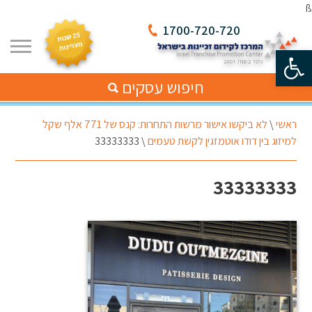
ß
1700-720-720
פתח סרגל נגישות
חיפוש עסקים
ראשי
\
לא ביקשו אישור מרשות התחרות: קנס של 771 אלף שקל
למיזוג בין דודו אוטמזגין לקשת טעמים
\
33333333
33333333