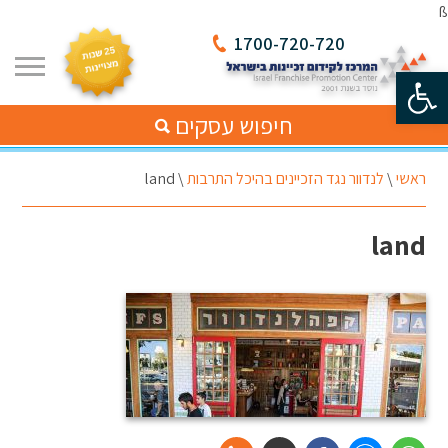
ß
1700-720-720
פתח סרגל נגישות
חיפוש עסקים
ראשי
\
לנדוור נגד הזכיינים בהיכל התרבות
\
land
land