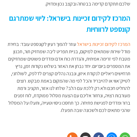
שלכם תתקדם קדימה בבטחה ובקצב נכון ומדויק.
המרכז לקידום זכיינות בישראל: ליווי שמתרגם
קונספט לרווחיות
המרכז לקידום זכיינות בישראל
עוזר להפוך רעיון לקונספט עובד: בחירת
מודל שירות שמתאים למיקום, בניית תפריט ליבה שמחזיק תור, תכנון
מטבח לפי זרימה אמיתית, והגדרת כוח אדם ומדדים פשוטים שמחזיקים
את המספרים ביום־יום. יחד נבחן את האזור בשלוש נקודות זמן, נריץ
תרחישים ריאליים לנקודת איזון, ונבנה נהלים קצרים לדלפק, לשולחני,
לטייק־אווי או להייבריד והכל לפי מה שהמקום באמת מבקש. רוצים
להחליט חכם ולא רק ללכת עם הלב? שלחו לנו אזור, תקציב ורמת
מעורבות רצויה, ונחזור אליכם עם הצעת מסלול ממוקדת, לוח זמנים
ברור ומדדים לפגישת פתיחה. כך תחסכו ניסוי וטעייה, ותעלו על המסלול
שהכי מתאים לכם ולשכונה שבה תפעלו.