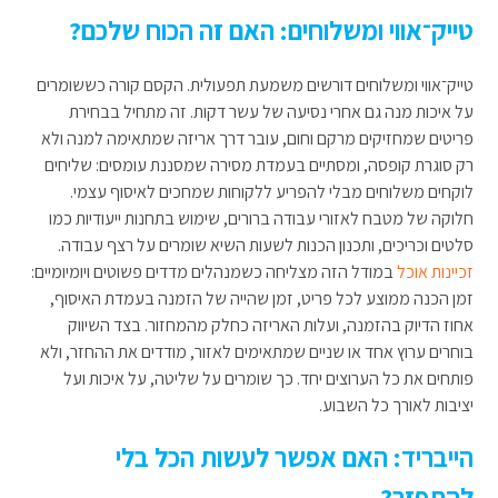
טייק־אווי ומשלוחים: האם זה הכוח שלכם?
טייק־אווי ומשלוחים דורשים משמעת תפעולית. הקסם קורה כששומרים
על איכות מנה גם אחרי נסיעה של עשר דקות. זה מתחיל בבחירת
פריטים שמחזיקים מרקם וחום, עובר דרך אריזה שמתאימה למנה ולא
רק סוגרת קופסה, ומסתיים בעמדת מסירה שמסננת עומסים: שליחים
לוקחים משלוחים מבלי להפריע ללקוחות שמחכים לאיסוף עצמי.
חלוקה של מטבח לאזורי עבודה ברורים, שימוש בתחנות ייעודיות כמו
סלטים וכריכים, ותכנון הכנות לשעות השיא שומרים על רצף עבודה.
זכיינות אוכל
במודל הזה מצליחה כשמנהלים מדדים פשוטים ויומיומיים:
זמן הכנה ממוצע לכל פריט, זמן שהייה של הזמנה בעמדת האיסוף,
אחוז הדיוק בהזמנה, ועלות האריזה כחלק מהמחזור. בצד השיווק
בוחרים ערוץ אחד או שניים שמתאימים לאזור, מודדים את ההחזר, ולא
פותחים את כל הערוצים יחד. כך שומרים על שליטה, על איכות ועל
יציבות לאורך כל השבוע.
הייבריד: האם אפשר לעשות הכל בלי
להתפזר?