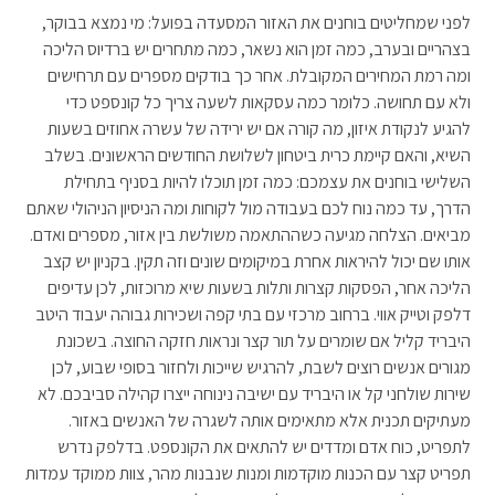
לפני שמחליטים בוחנים את האזור המסעדה בפועל: מי נמצא בבוקר,
בצהריים ובערב, כמה זמן הוא נשאר, כמה מתחרים יש ברדיוס הליכה
ומה רמת המחירים המקובלת. אחר כך בודקים מספרים עם תרחישים
ולא עם תחושה. כלומר כמה עסקאות לשעה צריך כל קונספט כדי
להגיע לנקודת איזון, מה קורה אם יש ירידה של עשרה אחוזים בשעות
השיא, והאם קיימת כרית ביטחון לשלושת החודשים הראשונים. בשלב
השלישי בוחנים את עצמכם: כמה זמן תוכלו להיות בסניף בתחילת
הדרך, עד כמה נוח לכם בעבודה מול לקוחות ומה הניסיון הניהולי שאתם
מביאים. הצלחה מגיעה כשההתאמה משולשת בין אזור, מספרים ואדם.
אותו שם יכול להיראות אחרת במיקומים שונים וזה תקין. בקניון יש קצב
הליכה אחר, הפסקות קצרות ותלות בשעות שיא מרוכזות, לכן עדיפים
דלפק וטייק אווי. ברחוב מרכזי עם בתי קפה ושכירות גבוהה יעבוד היטב
היבריד קליל אם שומרים על תור קצר ונראות חזקה החוצה. בשכונת
מגורים אנשים רוצים לשבת, להרגיש שייכות ולחזור בסופי שבוע, לכן
שירות שולחני קל או היבריד עם ישיבה נינוחה ייצרו קהילה סביבכם. לא
מעתיקים תכנית אלא מתאימים אותה לשגרה של האנשים באזור.
לתפריט, כוח אדם ומדדים יש להתאים את הקונספט. בדלפק נדרש
תפריט קצר עם הכנות מוקדמות ומנות שנבנות מהר, צוות ממוקד עמדות