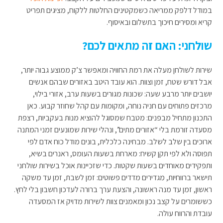
במודל דלפק ממריאה כשמקטינים החלטות ללקוח, מציגים תפריט
קריא ומסירים חיכוך בתשלום ובאיסוף.
שולחני: האם זה מתאים לכם?
שירות לשולחן מעלה את רמת החוויה ומאפשר צ’ק ממוצע גבוה יותר,
אבל דורש שטח, זמן וצוות. הוא עובד היטב באזורים שבהם אנשים
יושבים יותר מרבע שעה: שכונות מגורים בשעות ערב, אזורי בילוי,
מרכזים פתוחים עם חניה נוחה, ומקומות עם קהל שחוזר קבוע. כאן
התכנון מתחיל מבפנים: מטבח שמסוגל להוציא מנות בעקביות, רצפת
מסעדה זורמת בלי “אזורים מתים”, ונהלי שירות שמונעים זמני המתנה
ארוכים בין שלב לשלב. מבחינה כלכלית, בונים מודל כוח אדם לפי
תפוסה ולא לפי תקן קשיח: מארחת בשעות העומס, ראנרים בשיא,
ותפקידים מאוחדים בשעות שקטות. כדי שזכיינות אוכל בשירות שולחני
תישאר ברווחיות, מגדירים מדדים פשוטים: זמן לשבת, זמן עד משקה
ראשון, זמן עד מנה ראשונה, והצעת ערך ברורה לעדכון חשבון בלי לחץ.
כששומרים על קצב נכון ומאמנים צוות לשירות מדויק אז המסעדה
עובדת והרווח עולה.