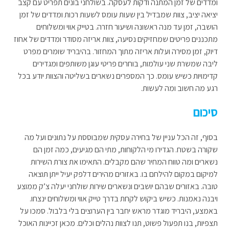
ומדדים של זמן המתנה ודקות לעסקה. בשולחני בונים תפריט עם קצב
יציאה יציב, צוות שמבדיל בין שעות עומס לשעות רכות ומדדים של זמן
הושבה, זמן עד מנה ראשונה ושיעור חזרה. בטייק אווי ומשלוחים
מתכננים פריטים שמחזיקים נסיעה, צוות אריזה מסודר ומדדים של אחוז
דיוק, זמן מסירה ועלות אריזה מתוך המחזור. בהיבריד שומרים מפרט
ליבה שמשרת שני עולמות, בוחרים פריטי עוגן משותפים ומגדירים
קדימויות כשיש עומס. כך המספרים נשארים בשליטה והצוות יודע בכל
רגע מה חשוב ומה לעשות.
סיכום
בסוף, זה הכל עניין של בחירה עסקית שמבוססת על נתונים ועל מה
שקורה בשטח. הגדירו מי הלקוחות, מתי הם מגיעים, כמה זמן הם
נשארים ומה טווח המחיר שהם מקבלים. התאימו את צורת השירות
למיקום במקום להילחם בו. באזורים מהירים דלפק יעיל ייתן תוצאה
טובה. באזורים שבהם יושבים ונשארים שירות שולחני יעלה צ’ק ממוצע
ויבנה נאמנות. כשיש ביקוש לקחת בדרך טייק אווי ומשלוחים ינצחו.
באמצע, היבריד מוגדר מראש יחבר בין הערוצים בלי בלבול. סמכו על
תצפיות, בנו תפעול פשוט, תנו לצוות נהלים וכלים. מכאן זכיינות האוכל