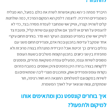
הייבריד מפתה כי הוא נותן אפשרות לשרת את כולם. בפועל, הוא מצליח
כשמגדירים היררכיה. לדוגמה: דלפק הוא המקום המרכזי, כמה שולחנות
קלים לשהייה קצרה, וטייק־אווי שמחובר לעמדת מסירה בצד, כדי לא
להעמיס על תורים או להפך אם אולם קטן עם שירות קליל, ומטבח צד
לטייק־אווי שרץ בתפריט מצומצם. העיקר הוא סדר. בוחרים תחום עיקרי
אחד שמקבל עדיפות בתכנון ובכוח אדם, ומגדירים תחום משני עם
נהלים ברורים. כך זכיינות אוכל היברידית מתנהלת בצורה מרוכזת ולא
מתפזרת בין שני כיוונים. בתכנון הקופות משלבים בשעות העומס
מסופים לשירות עצמי, מפעילים עמדת משקאות מהירים, ומסמנים
ללקוחות בצורה ברורה היכן מזמינים והיכן אוספים. במטבח מזהים
נקודות עומס ומפרידים אותן, ומתכננים מוצרי ליבה שמתאימים גם
לשירות במקום וגם למשלוחים. התוצאה היא חוויה רציפה, תור
שמתקדם, וצוות שנשאר יעיל לאורך המשמרת.
איך בוחרים קונספט נכון ומתאימים אותו
למיקום ולתפעול?