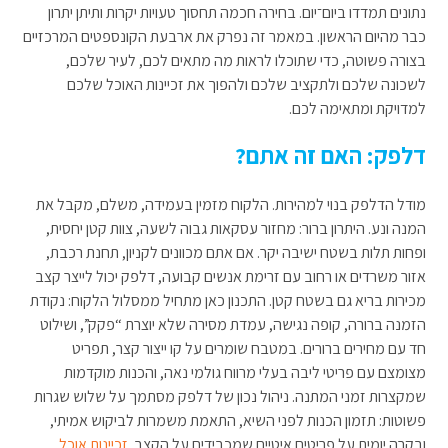
נתונים תמדדו ביום־יום. בחירה חכמה תחסוך טעויות יקרות ותיתן יתרון
כבר מהיום הראשון. במאמר זה נפרק את ארבעת הקונספטים המרכזיים
בצורה פשוטה, כדי שתוכלו לראות מה מתאים לכם, לעיר שלכם,
לשכונה שלכם ולתקציב שלכם ולהפוך את זכיינות האוכל שלכם
למדויקת ומתאימה לכם.
דלפק: האם זה אתם?
מודל הדלפק בנוי למהירות. הלקוח מזמין בעמידה, משלם, מקבל את
המנה ונע. היתרון ברור: מחזור עסקאות גבוה לשעה, צוות קטן יחסית,
ופחות תלות בשטח ישיבה יקר. אם אתם מכוונים לקניון, תחנת רכבת,
אזור משרדים או רחוב עם זרימת אנשים קבועה, דלפק יכול לייצר קצב
מכירות בריא גם בשטח קטן. התכנון כאן מתחיל ממסלול הלקוח: נקודת
הזמנה ברורה, קופה נגישה, עמדת מסירה שלא יוצרת “פקק”, ושילוט
חד עם מחירים ברורים. במטבח שומרים על קו ייצור קצר, תפריט
מצומצם עם פריטי ליבה בעלי מרווח גולמי נאה, והכנות מוקדמות
שמקצרות זמני המתנה. ניהול נכון של דלפק מסתמך על שלוש שגרות
פשוטות: תזמון הכנות לפני השיא, התאמת משמרות לביקוש אמיתי,
ובקרה יומית על פריטים איטיים שמכבידים על הקצב.
זכיינות אוכל