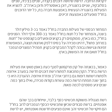
לקראת הרחבה. לרשת שלושה דוכנים בקנדה, שניים בצ'כיה, שניים
בסלובקיה, שניים בהונגריה, דוכן באוסטרליה ודוכן בארה"ב. להוציא את
הפעילות בהונגריה הנעשית באמצעות חברה בת, כל יתר הדוכנים
בחו"ל מופעלים באמצעות זכיינים.
המחזור הכספי של פעילות החברה בחו"ל נאמד בכ-3 מיליון דולר
בשנה, והמחזור של כל חנות בחו"ל נאמד בכ-300 אלף דולר. הסניפים
בחו"ל, כמו בארץ, ממוקמים רק בקניונים ופועלים בקונספט של "חנות
במרחב פתוח", דהיינו מכירה על בסיס דלפק וארונות תצוגה, המאפשרת
זמינות ונגישות גבוהה לקהל המבקרים בקניון. תמהיל המוצרים הנמכר
בחו"ל תואם את זה המשווק בארץ.
כאמור, בכוונתה של קרן מרקסטון למנף כעת באופן מואץ את פעילות
הרשת בחו"ל. הקרן מתכוונת לפתוח רשת דוכנים חדשה במערב אירופה
ולפתוח רשתות דומות גם ברחבי ארה"ב ומזרח אירופה. ההערכה היא כי
בתוך שנה תפתח הרשת כמה עשרות נקודות מכירה, ואילו בתוך כמה
שנים יגיע מספרם לכמה מאות.
רשת מגנוליה משווקת תכשיטי כסף בלבד, שייחודם בכך שהם
אופנתיים. ברשת סבורים שכיוון שתכשיטי הכסף הנמכרים לרוב בחו"ל
הם חיקוי של תכשיטי זהב ואינם מציעים חדשנות ואופנתיות, יש לרשת