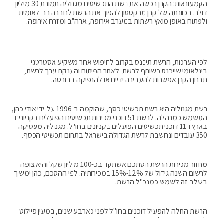
הקמעונאות: הקרן רכשה את רשת התכשיטים מגנוליה תמורת 30 מיליון
דולר. בכוונתה של קרן מרקסטון להפוך את הרשת לחברה רב-לאומית
ולפתוח באופן מואץ רשתות במערב אירופה, ארה"ב ומזרח אירופה.
לפי הערכות, הרשת תיכנס בקרוב לחיפוש אחר משקיע אסטרטגי
בינלאומי שייכנס כשותף לרשת. לאחר הפיתוח והענקת ערך לרשת,
תבחן הקרן אפשרות להעבירה ידיים או להנפיקה בבורסה.
רשת מגנוליה היא רשת תכשיטי כסף, שהוקמה ב-1996 על-ידי אודי כהן,
המשמש כמנהלה. לרשת 51 דוכני מכירות תכשיטים הפועלים בקניונים
בארץ ו-11 דוכני תכשיטים הפועלים בקניונים בחו"ל. מגנוליה מעסיקה
350 עובדים ונחשבת לרשת הגדולה בישראל בתחום תכשיטי הכסף.
מחזור מכירות הרשת הסתכם אשתקד בכ-100 מיליון שקל והיא צופה
לרשום השנה גידול של 12%-15% במכירותיה. לפי ההסכם, כהן ימשיך
בשלב זה לשמש כמנכ"ל הרשת.
הרשת החלה להפעיל דוכנים בחו"ל לפני כארבע שנים, במעין פיילוט