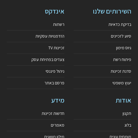
השירותים שלנו
אינדקס
בדיקת כדאיות
רשתות
סיוע לזכיינים
הזדמנויות עסקיות
גיוס מימון
זכיינות TV
פיתוח רשת
צעדים בפתיחת עסק
סדנת זכיינות
ניהול פיננסי
יעוץ משפטי
פרסם באתר
אודות
מידע
תקנון
חדשות זכיינות
בלוג
מאמרים
מומחים עונים
מילון מושגים