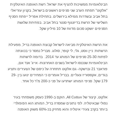
הבינלאומיות ממשיכות להציף את ישראל: רשת האופנה האיטלקית
"אלקוט" תפתח הערב שני סניפים ראשונים בישראל, בקניון עזריאלי
בתל אביב ובשדרות ממילא בירושלים. בתחילת אפריל ייפתח הסניף
השלישי של הרשת בדיזנגוף סנטר בתל אביב. בפתיחת שלושת
הסניפים יושקע סכום מדווח של 10 מיליון שקל.
את הרשת האיטלקית מביאה לישראל קבוצת האופנה בריל, מפעילת
הרשתות: ניין ווסט, גלי, לי קופר, סולוג. מבריל נמסר כי בכוונתה
לפתוח 25-30 סניפים של המותג עד 2014.
בדומה לרשתות
הבינלאומיות שנכנסו לישראל בשנים האחרונות- אייג' אנד אם,
פוראבר 21 וברשקה- גם אלקוט תתחרה על כיסם של הצעירים ותציע
בגדים, אקססוריז ונעליים
.
בבריל אומרים כי המחירים ינועו בין 29-
179 שקל. סניפי המותג ישתרעו על פני כ-200 מ"ר כל אחד.
אלקוט, קיצור של
All Cotton
, הוקם ב-1990 כעסק משפחתי בעיר
נפולי שבאיטליה
.
לפי נתונים שמסרה בריל, המותג הוא הפופולרי
ביותר בקרב צעירי איטליה והוא מחזיק בכ-60% משוק האופנה