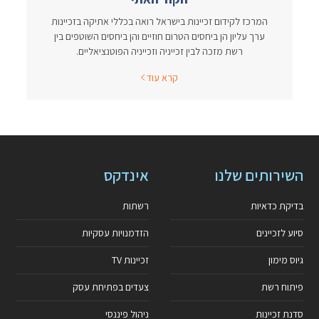
המרכז לקידום זכיינות בישראל רואה בכללי אתיקה בזכיינות
ערך עליון הן ביחסים הטרום חוזיים והן ביחסים השוטפים בין
רשת מזכה לבין זכייניה וזכייניה הפוטנציאליים.
קרא עוד
השירותים שלנו
אינדקס
בדיקת כדאיות
רשתות
סיוע לזכיינים
הזדמנויות עסקיות
גיוס מימון
זכיינות TV
פיתוח רשת
צעדים בפתיחת עסק
סדנת זכיינות
ניהול פיננסי