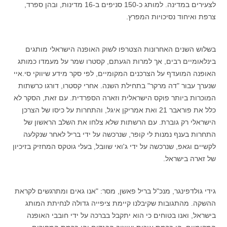
לצעירים במדינה. למותג כ-150 סניפים ב-16 מדינות, ובהן ספרד,
צרפת ואיחוד נסיכויות המפרץ.
בשלוש השנים האחרונות הצטרפו לשוק האופנה הישראלי מותגים
בינלאומיים רבים, אך למרות
הגעתם, קסטרו שמר על מעמדו כמותג
האופנה המועדף על הצרכנים המקומיים, לפי סקר מידע
שיווקי סי.איי
שנערך עבור "דה מרקר" בתחילת השנה. אחרי קסטרו, דורגו כרשתות
המוכרות ביותר פוקס הישראלית וזארה הספרדית. עם זאת, הסקר
לא
כלל את פוראבר 21 ואת אמריקן איגל, והתחרות על כיסו של הצרכן
הישראלי רק גוברת. עם הרשתות שלא צלחו את השלב הראשון של
התחרות בענף נמנות לי קופר
,
שנרכשה על ידי בריל לאחר שנקלעה
לקשיים וגאפ, שנרכשה על ידי ג'ואי שוובל, בעלי גוטקס המחזיק בזיכיון
של זארה בישראל.
גידי גולדפינגר, מנכ"ל בריל פאשן, מסר:
"
אנו גאים ומתרגשים לקראת
ההשקה. מהתגובות שקיבלנו קיימת ציפייה גדולה לנחיתת המותג
בישראל
,
ואנו בטוחים כי הוא יתקבל בברכה על ידי חובבי האופנה