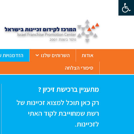
פתח סרגל נגישות
ß
אודות
השרותים שלנו
הזדמנויות ע
סיפורי הצלחה
מתעניין ברכישת זיכיון ?
רק כאן תוכל למצוא זכיינות של
רשת שמחוייבת לקוד האתי
לזכיינות.