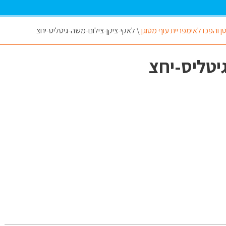
ן והפכו לאימפריית עוף מטוגן
\
לאקי-ציקן-צילום-משה-גיטליס-יחצ
יטליס-יחצ