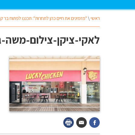
ראשי
\
"מזמינים את חיים כהן לתחרות": תכננו לפתוח בר קט
לאקי-ציקן-צילום-משה-ג