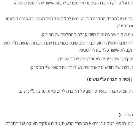
 על פירוק החברה וציון פרטי המפרק, לרבות אישור של המפרק שהוא
(מקורי) – על המפרק להודיע על מיניו כמפרק החברה תוך 21 ימים לכל היותר מיום המינוי במסגרת הודעתו
ו כמפרק.
מות תוך שבעה ימים מיום קבלת ההחלטה על הפירוק.
ה טרם חיסולה הסופי עם רישום מינויו במרשם רשם החברות. הגשת דו"ח סופי
קבלת אישור כלל בעלי המניות.
ק תוך שבוע ימים לאחר קיומה של האסיפה.
ות, כשלושה חודשים לאחר שהוגש לו הדו"ח הסופי של המפרק.
(פירוק חברה ע"י נושים)
וציא תצהיר כושר פירעון, על החברה ליזום פירוק מרצון ע"י נושים.
 המחרת).
קומי הנפוץ במחוז בו נמצא המשרד הרשום/מקום עסקיה העיקרי של החברה,