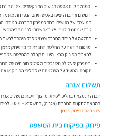
במהלך קיום אספת הנושים הדירקטורים יציגו ה דו"ח
הנושים והחברה יציעו באסיפותיהם הנפרדות מועמד 
המועמד של הנושים יבחר כמפרק החברה. במידה והנ
גורם שמתנגד למינוי יש באפשרותו לפנות לביהמ"ש.
​החלטה על פירוק החברה ומינוי מפרק תימסר לרשם ה
פרסום הודעה על החלטת החברה בדבר פירוק מרצון 
לתאריך הפירוק מרצון הינו יום קבלת ההחלטה על הפי
המפרק יפעל לכינוס נכסיה ולסילוק חובותיה של החב
תקופתי המעיד על השלמתם של הליכי הפירוק או אם ט
תשלום אגרה
חברה הנמצאת בהליכי "פירוק מרצון" חייבת בתשלום אגרה 
בהתאם לתקנות ה​חברות (אגרות), התשס"א – 2001.​ לפירוט המסמכים הנדרשים לצורך הגשת הבקשה ראה
שנמצאת בפירוק מרצון
.
פירוק בפיקוח בית המשפט