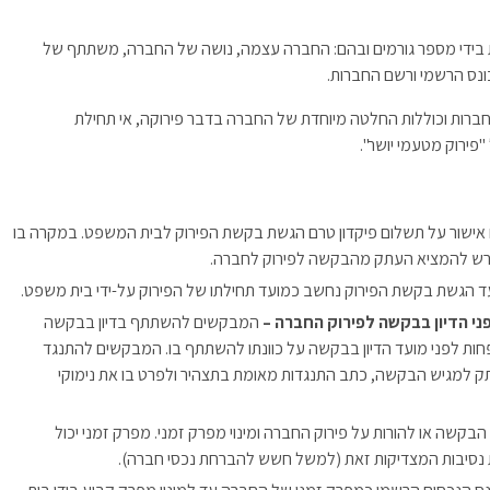
ת בידי מספר גורמים ובהם: החברה עצמה, נושה של החברה, משתתף של
ונס הרשמי ורשם החברות.
רוק חברה מנויות בסעיף 257 לפקודת החברות וכוללות החלטה מיוחדת של החברה בדבר פירוקה, אי תחילת
פירוק מטעמי יושר".
ישור על תשלום פיקדון טרם הגשת בקשת הפירוק לבית המשפט. במקרה בו
רש להמציא העתק מהבקשה לפירוק לחברה.
ד הגשת בקשת הפירוק נחשב כמועד תחילתו של הפירוק על-ידי בית משפט.
המבקשים להשתתף בדיון בבקשה
ייבים להודיע למגיש הבקשה 7 ימים לפחות לפני מועד הדיון בבקשה על כוונתו להשתתף בו. המבקשים להתנגד
 למגיש הבקשה, כתב התנגדות מאומת בתצהיר ולפרט בו את נימוקי
שה או להורות על פירוק החברה ומינוי מפרק זמני. מפרק זמני יכול
ת נסיבות המצדיקות זאת (למשל חשש להברחת נכסי חברה).