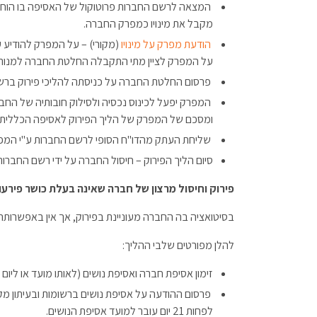
המצאה לרשם החברות פרוטוקול של האסיפה בו הוחלט
מקבל את מינויו כמפרק החברה.
הודעת מפרק על מינויו
על המפרק לציין מתי התקבלה החלטת החברה למנות
פרסום החלטת החברה על כניסתה להליכי פירוק ברשו
המפרק יפעל לכינוס נכסיה ולסילוק חובותיה של החבר
ומסכם של המפרק של הליך הפירוק לאסיפה הכללית ו
שליחת העתק מהדו"ח הסופי לרשם החברות ע"י המפר
סיום הליך הפירוק – חיסול החברה על ידי רשם החבר
פירוק וחיסול מרצון של חברה שאינה בעלת כושר פירעון 
בסיטואציה בה החברה מעוניינת בפירוק, אך אין באפשרותה לה
להלן מפורטים שלבי ההליך:
זימון אסיפת חברה ואסיפת נושים (לאותו מועד או ליום
פרסום ההודעה על אסיפת נושים ברשומות ובעיתון מ
לפחות 21 יום עובר למועד אסיפת הנושים.