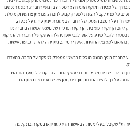
נס הנכסים הרשמי כמפרק זמני של החברה עד למינוי מפרק קבוע בידי בית
בדרך של מכירה וחלוקת התמורה מהמכירה בין נושי החברה. הכונס הנכסים
ים, על מנת לקבל הצעות למפרק קבוע לחברה. עם מתן צו הפירוק מוטלת
 דו"ח על המצב העסקי של החברה במסגרתו יינתן פירוט על נכסיה,
פרק ליזום הן חקירה פומבית והן חקירה פרטית של נושאי המשרה בחברה או
 במטרה לקבל מידע על אופן לגבי אופן ניהולה העסקי של החברה ולהתחקות
 בהתאם לממצאי החקירות ואיסוף המידע, ניתן יהיה להגיש תביעות אישיות
וע לחברה הופך הכונס הנכסים הרשמי ממפרק למפקח על החבר. בהעדרו
.
נתן רק אחרי שבית משפט נוכח כי עסקי החברה פורקו כליל. מועד מתן הצו
דעה על כך לרשם החברות תוך פרק זמן של שבועיים מיום מתן הצו.
ת" שקיבלו בעלי מניותיה באישור הדירקטוריון או במקרה בו נקלעה