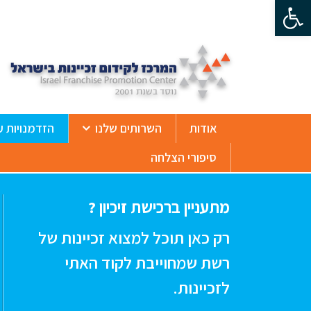
פתח סרגל נגישות
ß
אודות
השרותים שלנו
הזדמנויות ע
סיפורי הצלחה
מתעניין ברכישת זיכיון ?
רק כאן תוכל למצוא זכיינות של
רשת שמחוייבת לקוד האתי
לזכיינות.