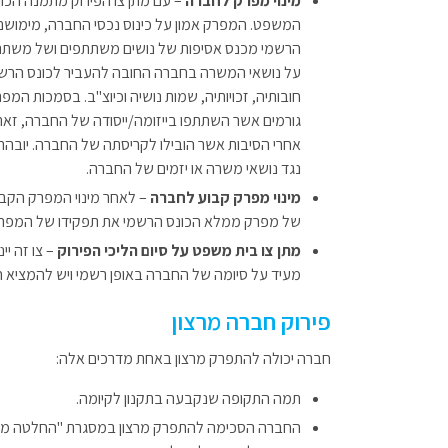
מינוי מפרק לחברה
– עם מתן צו הפירוק מתמנה הכו
המשפט. המפרק אמון על כינוס נכסי החברה, מימושם 
הרשמי מכנס אסיפות של נושים משתתפים ושל משתתפ
על נושאי המשרה בחברה החובה להעביר לכונס הרשמי
חובותיה, זכויותיה, שמות נושיה וכיוצ"ב. בסמכות המ
גורמים אשר השתתפו בייזומה/ייסודה של החברה, זאת
אחרי הסיבות אשר הובילו לקריסתה של החברה. יובהר,
נגד נושאי משרה או יזמים של החברה.
מינוי מפרק קבוע לחברה
– לאחר מינוי המפרק הקב
של מפרק ממלא הכונס הרשמי את תפקידו של המפרק
מתן צו בית משפט על סיום הליכי הפירוק
– צו זה יי
מעיד על סיומה של החברה באופן רשמי ויש להמציא הו
פירוק חברה מרצון
חברה יכולה להתפרק מרצון באחת מדרכים אלה:
תמה התקופה שנקבעה בתקנון לקיומה.
החברה הסכימה להתפרק מרצון במסגרת "החלטה מיוחד