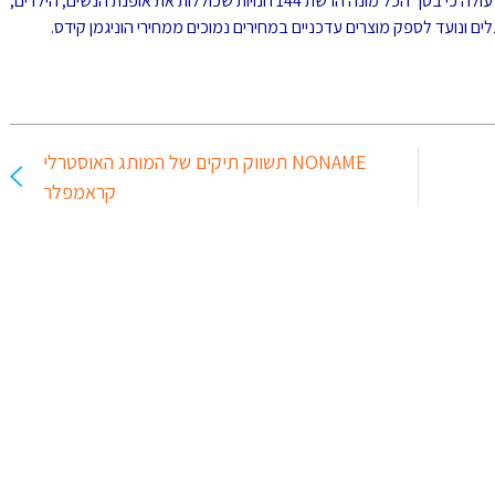
מהבקשה, שהוגשה באמצעות עוה"ד ירון לוין ושרה פרזנטי, עולה כי בסך הכל מונה הרשת 144 חנויות שכוללות את אופנת הנשים, הילדים,
NONAME תשווק תיקים של המותג האוסטרלי
קראמפלר