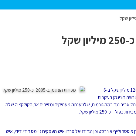
היקף המכירות של רשת חנויות האופנה הוניגמן הסתכם ב-126 מיליון שקל ב-6
ונים שחשפה רשת הוניגמן בעקבות
 אביב נגד כמה גורמים, שלטענתה מעתיקים ומזייפים את הקולקציה שלה.
סטר ולייף אינבסט וכן נגד דניאל סררו ואיש העסקים ג'יימס דידי. דידי, איש