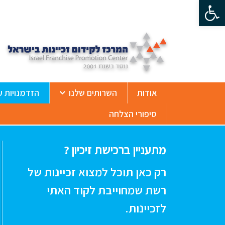
פתח סרגל נגישות
ß
אודות
השרותים שלנו
הזדמנויות ע
סיפורי הצלחה
מתעניין ברכישת זיכיון ?
רק כאן תוכל למצוא זכיינות של
רשת שמחוייבת לקוד האתי
לזכיינות.