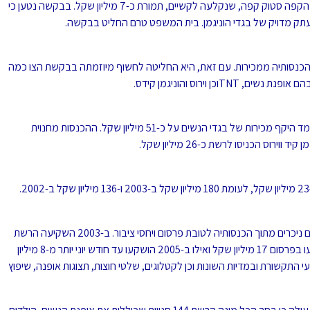
עסקים יהודי-צרפתי, רכש לפני כשנה את רשת הריהוט ובתי הקפה סטוק קפה, שנקלעה לקשיים, תמורת כ-7 מיליון שקל. בבקשה נטען כי
העתק מדויק של בגדי הוניגמן. בית המשפט טרם החליט בבקשה.
 הכנסותיה ממכירות. עם זאת, היא החליטה לחשוף מיוזמתה בבקשת הצו כמה
מנתונים אלה עולה כי ב-6 החודשים הראשונים של 2005 עמד היקף מכירות של בגדי הנשים על כ-51 מיליון שקל. ההכנסות מחנוית
בבקשה חשפה הוניגמן את העובדה כי היא משקיעה סכומים ניכרים מתוך הכנסותיה לטובת פרסום ויחסי ציבור. ב-2003 השקיעה הרשת
בפרסום מגוון מותגיה יותר מ-15 מיליון שקל; ב-2004 הושקעו בפרסום 17 מיליון שקל ואילו ב-2005 הושקעו עד חודש יוני יותר מ-8 מיליון
 התקשורת ובמדיות השונות וכן לקטלוגים, שלטי חוצות, תצוגות אופנה, שיפוץ