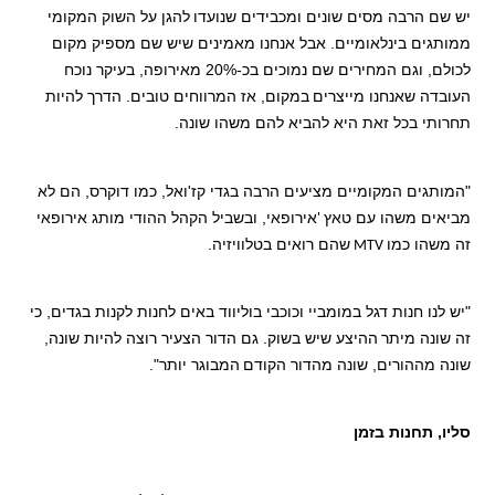
יש שם הרבה מסים שונים ומכבידים שנועדו
להגן על השוק המקומי
ממותגים בינלאומיים. אבל אנחנו מאמינים שיש שם מספיק מקום
לכולם, וגם המחירים שם נמוכים בכ-20% מאירופה, בעיקר נוכח
העובדה שאנחנו מייצרים
במקום, אז המרווחים טובים. הדרך להיות
תחרותי בכל זאת היא להביא להם משהו שונה.
"המותגים המקומיים מציעים הרבה בגדי קז'ואל, כמו דוקרס, הם לא
מביאים משהו עם טאץ
אירופאי, ובשביל הקהל ההודי מותג אירופאי
'
זה משהו כמו
שהם רואים בטלוויזיה.
MTV
"יש לנו חנות דגל במומביי וכוכבי בוליווד באים לחנות לקנות בגדים, כי
זה שונה מיתר
ההיצע שיש בשוק. גם הדור הצעיר רוצה להיות שונה,
שונה מההורים, שונה מהדור הקודם
המבוגר יותר".
סליו, תחנות בזמן