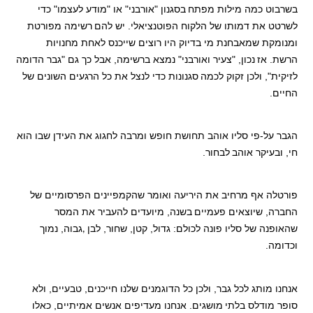
בשרבוט כמה מילות מפתח
בסגנון "אורבני" או "מודע לעצמו" כדי
לשרטט את דמותו של הלקוח הפוטנציאלי. יש להם
רשימה מפורטת
ומנומקת שמאבחנת מי בדיוק היו רוצים שייכנס לאחת מחנויות
הרשת. אז
נכון, "צעיר ואורבני" נמצא ברשימה, אבל כך גם "גבר הדומה
לזיקית", ולכן זקוק לכמה
סגנונות כדי לנצל את כל הרגעים השונים של
החיים.
הגבר על-פי סליו אוהב תחושת חופש ומרבה לחגוג את העידן שבו הוא
חי, ובעיקר אוהב
לבחור.
פורטלה אף מרחיב את היריעה ואומר שהקמפיינים הפרסומיים של
החברה, שיוצאים פעמיים
בשנה, מיועדים להעביר את המסר
שהאופנה של סליו פונה לכולם: גדול, קטן, שחור, לבן
גבוה, נמוך
,
וכדומה.
אנחנו מותג לכל גבר, ולכן כל הדוגמנים שלנו חייכנים, טבעיים, ולא
סופר מודלס בלתי
מושגים. אנחנו מעדיפים אנשים אמיתיים, כאלו