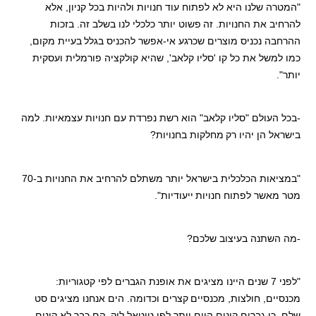
"המטרה שלנו היא לא לפתוח עוד חנויות ולהיות בכל קניון, אלא
להרחיב את החנויות. זה
פשוט יותר כלכלי לנו בשלב זה. בזכות
ההרחבה נכניס מוצרים שכרגע אי-אפשר להכניס בגלל
בעיית מקום,
כמו למשל את כל קו 'סליו קלאב', שהיא קולקציה פורמלית ועסקית
יותר".
-בכל העולם "סליו קלאב" הוא רשת נפרדת עם חנויות עצמאיות. למה
בישראל הן יהיו רק
מחלקות בחנויות?
"במציאות הכלכלית בישראל יותר משתלם להרחיב את החנויות ב-70
מטר מאשר לפתוח חנויות
ייעודיות".
-מה השתנה בעיצוב שלכם?
"לפני 7 שנים היינו מציגים את אופנת הגברים לפי קטגוריות:
מכנסיים, חולצות, מכנסיים
קצרים וכדומה. הים אנחנו מציגים סט
שלם, כי גברים קונים היום יותר לפי טוטאל לוק
הם כבר לא קונים