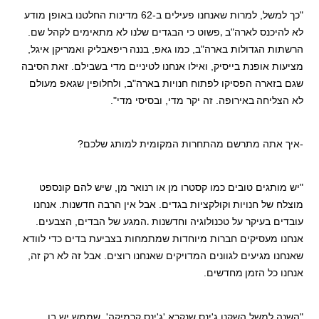
"כך למשל, למרות שאנחנו פעילים ב-62 מדינות החלטנו באופן מודע
לא להיכנס לארה"ב
פשוט כי הבגדים שלנו לא מתאימים לקהל שם.
,
הרשתות הגדולות בארה"ב, כמו גאפ, בננה
ריפאבליק ואמריקן איגל,
מציעות אופנת בייסיק, ואילו אנחנו לטיניים מדי בשבילם. זאת
הסיבה
שגם בזארה הפסיקו לפתוח חנויות בארה"ב, ולחלופין שגאפ מעולם
לא הצליחה
באירופה. זה יקר מדי, ובסיסי מדי".
-איך אתה מתרשם מהתחרות המקומית למותג שלכם?
"יש מותגים טובים כמו קסטרו מן או רנואר מן, שיש להם קונספט
מוצלח של חנויות
וקולקציות בגדים. אבל אין הרבה חדשנות. אנחנו
עובדים בעיקר על טכנולוגיה וחדשנות
המגע של הבדים, הצבעים.
.
אנחנו מעסיקים חברות מיוחדות שמתמחות בצביעת בדים כדי לוודא
שאנחנו מגיעים לגוונים המדויקים שאנחנו רוצים. אבל זה לא רק זה,
אנחנו כל הזמן
מחדשים.
"השנה למשל השקנו ג'ינס שנקרא 'ג'ינס קרמיקה', שממש יש בו