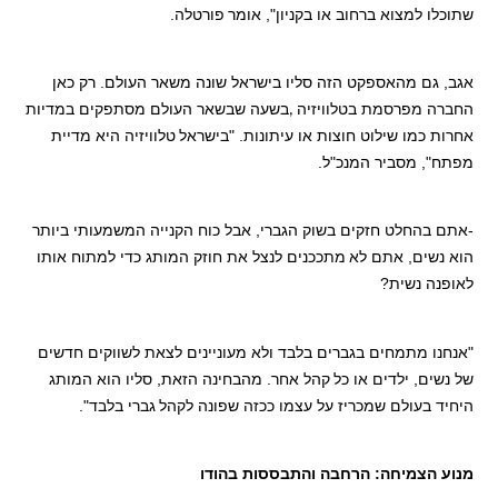
שתוכלו למצוא ברחוב או בקניון", אומר
פורטלה.
אגב, גם מהאספקט הזה סליו בישראל שונה משאר העולם. רק כאן
החברה מפרסמת בטלוויזיה
בשעה שבשאר העולם מסתפקים במדיות
,
אחרות כמו שילוט חוצות או עיתונות. "בישראל
טלוויזיה היא מדיית
מפתח", מסביר המנכ"ל.
-אתם בהחלט חזקים בשוק הגברי, אבל כוח הקנייה המשמעותי ביותר
הוא נשים, אתם לא
מתככנים לנצל את חוזק המותג כדי למתוח אותו
לאופנה נשית?
"אנחנו מתמחים בגברים בלבד ולא מעוניינים לצאת לשווקים חדשים
של נשים, ילדים או כל
קהל אחר. מהבחינה הזאת, סליו הוא המותג
היחיד בעולם שמכריז על עצמו ככזה שפונה לקהל
גברי בלבד".
מנוע הצמיחה: הרחבה והתבססות בהודו