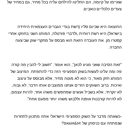
שאיימו על קיומה, הם החליטו להילחם עליה בכל מחיר, גם במחיר של
צעדים כלכליים
כואבים.
התוצאה היא שכיום סליו (רשת בגדי הגברים העצמאית היחידה
בישראל) היא רשת רווחית
ולדברי פורטלה, המותג השני בחוזקו אחרי
,
קסטרו מן. את העובדה הזאת הוא מבסס על מחקרי
שוק שביצעה
החברה.
"זאת הסיבה שאני מגיע לכאן", הוא אומר. "חשוב לי להבין מה קורה
פה ומה עלינו לעשות
בשוק הספציפי הזה כדי להתפתח. המיצוב של
המותג חזק מאוד, כי הוא לא מוטה מחיר, אלא
מבוסס על עיצוב
ואיכות. ברוב השווקים הזרים אנחנו ממוצבים אותו הדבר, לא גבוה,
לא
יוקרתי, אלא בשביל אנשים שמחפשים משהו אחר, להיות עצמם,
לא להיות קורבנות
אופנה
וללבוש משהו יותר מפעם אחת".
-כשאתה מדבר על השוק הספציפי הישראלי אתה מתכוון לתחרות
שנפתחה עם כניסתן של
וגאפ?
H&M