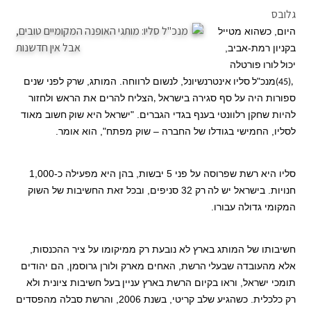
גלובס
היום, כשהוא מטייל
בקניון רמת-אביב,
יכול
לורו
פורטלה
מנכ"ל
סליו
אינטרנשיונל, לנשום לרווחה. המותג, שרק לפני שנים
(45),
ספורות היה על סף סגירה בישראל
הצליח להרים את הראש ולחזור
,
להיות שחקן רלוונטי בענף בגדי הגברים. "ישראל היא שוק
חשוב מאוד
לסליו, החמישי בגודלו של החברה – שוק מפתח", הוא אומר.
סליו היא רשת שפרוסה על פני 5 יבשות, בהן היא מפעילה כ-1,000
חנויות. בישראל יש לה
רק 32 סניפים, ובכל זאת החשיבות של השוק
המקומי גדולה עבורו.
חשיבותו של המותג בארץ לא נובעת רק ממיקומו על ציר ההכנסות,
אלא מהעובדה שבעלי
הרשת, האחים מארק ולורן גרוסמן, הם יהודים
תומכי ישראל, וראו בקיום הרשת בארץ עניין
בעל חשיבות ציונית ולא
רק כלכלית. כשהגיע שלב קריטי, בשנת 2006, והרשת סבלה מהפסדים