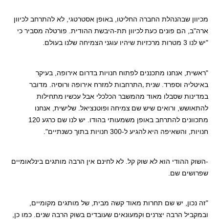
מכיוון שבהנהלת החברה החליטו, באופן אסטרטגי, לא להתרחב לכיוון
ארה"ב, הם פונים כעת
לכיוון תת-היבשת ההודית. פורטלה מסביר כי
"יש לנו 3 מטרות מרכזיות שיהיו עוגני
הצמיחה שלנו בעולם.
"ראשית, אנחנו מתכננים לפתוח חנויות בדרום אירופה, בעיקר
באיטליה וספרד. שנית
התרחבות למזרח אירופה ורוסיה. מדובר
,
במדינות שסבלו מאוד מהמשבר הכלכלי אבל עכשיו
מתחילות
להתאושש, ורואים שיש שם
צמיחה
ופוטנציאל. שלישית, אנחנו
מתכוונים להתרחב באופן משמעותי בהודו. יש לנו שם כרגע 120
חנויות, והשאיפה היא
להגיע ל-300 חנויות בתוך כשנתיים".
-השוק ההודי הוא לא שוק קל. לא לחינם אין הרבה מותגים בינלאומיים
שפרושים שם.
"זה נכון, יש שם תחרות מאוד קשה מבית, של מותגים מקומיים,
ובמקביל הרבה יצרנים
וקמעונאים שעובדים בשוק הרבה שנים. כמו כן,