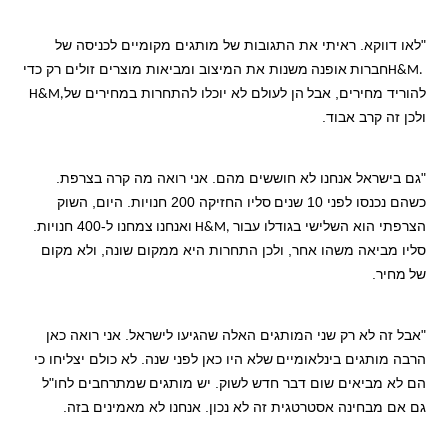
"לאו דווקא. ראיתי את התגובות של מותגים מקומיים לכניסה של
חברות
אופנה
משנות את המיצוב ומביאות מוצרים זולים רק כדי
H&M.
להוריד מחירים, אבל
הן לעולם לא יוכלו להתחרות במחירים של
H&M,
ולכן זה קרב אבוד.
"גם בישראל אנחנו לא חוששים מהם. אני רואה מה קרה בצרפת.
כשהם נכנסו לפני 10 שנים
סליו החזיקה 200 חנויות. היום, השוק
הצרפתי הוא השלישי בגודלו עבור
ואנחנו
צמחנו ל-400 חנויות.
H&M,
סליו מביאה משהו אחר, ולכן התחרות היא ממקום שונה, ולא מקום
של
מחיר.
"אבל זה לא רק שני המותגים האלה שהגיעו לישראל. אני רואה כאן
הרבה מותגים בינלאומיים
שלא היו כאן לפני שנה. לא כולם יצליחו כי
הם לא מביאים שום דבר חדש לשוק. יש מותגים
שמתרחבים לחו"ל
גם אם מבחינה אסטרטגית זה לא נכון. אנחנו לא מאמינים בזה.