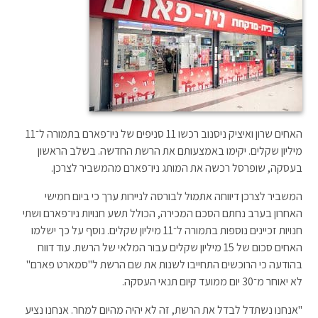
האחים שרון ואיציק ניסנוב רכשו 11 סניפים של ניו־פארם בתמורה ל־11
מיליון שקלים. יקימו באמצעותם את הרשת החדשה. בשלב הראשון
בעסקה, שופרסל רכשה את המותג ניו־פארם מהמשביר לצרכן.
המשביר לצרכן דיווחה אתמול לבורסה לניירות ערך כי ביום חמישי
האחרון בערב נחתם הסכם המכירה, הכולל תשע חנויות ניו־פארם ושתי
חנויות זכיינים נוספות בתמורה ל־11 מיליון שקלים. נוסף על כך ישלמו
האחים סכום של 15 מיליון שקלים עבור המלאי של הרשת. עוד דווח
בהודעה כי הרוכשים התחייבו לשנות את שם הרשת ל"סמארט פארם"
לא יאוחר מ־30 יום ממועד קיום תנאי העסקה.
"אנחנו נשתדל לבדל את הרשת, זה לא יהיה מהיום למחר. אנחנו נציע