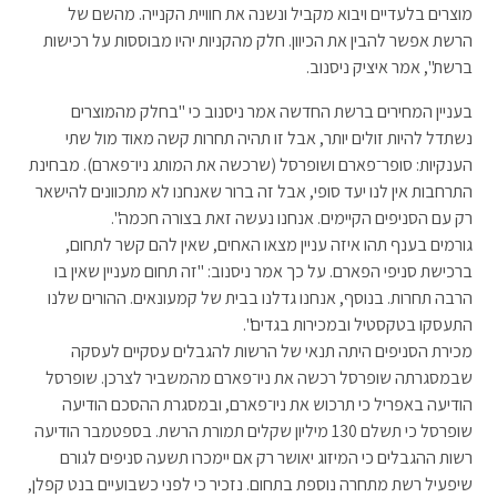
מוצרים בלעדיים ויבוא מקביל ונשנה את חוויית הקנייה. מהשם של
הרשת אפשר להבין את הכיוון. חלק מהקניות יהיו מבוססות על רכישות
ברשת", אמר איציק ניסנוב.
בעניין המחירים ברשת החדשה אמר ניסנוב כי "בחלק מהמוצרים
נשתדל להיות זולים יותר, אבל זו תהיה תחרות קשה מאוד מול שתי
הענקיות: סופר־פארם ושופרסל (שרכשה את המותג ניו־פארם). מבחינת
התרחבות אין לנו יעד סופי, אבל זה ברור שאנחנו לא מתכוונים להישאר
רק עם הסניפים הקיימים. אנחנו נעשה זאת בצורה חכמה".
גורמים בענף תהו איזה עניין מצאו האחים, שאין להם קשר לתחום,
ברכישת סניפי הפארם. על כך אמר ניסנוב: "זה תחום מעניין שאין בו
הרבה תחרות. בנוסף, אנחנו גדלנו בבית של קמעונאים. ההורים שלנו
התעסקו בטקסטיל ובמכירות בגדים".
מכירת הסניפים היתה תנאי של הרשות להגבלים עסקיים לעסקה
שבמסגרתה שופרסל רכשה את ניו־פארם מהמשביר לצרכן. שופרסל
הודיעה באפריל כי תרכוש את ניו־פארם, ובמסגרת ההסכם הודיעה
שופרסל כי תשלם 130 מיליון שקלים תמורת הרשת. בספטמבר הודיעה
רשות ההגבלים כי המיזוג יאושר רק אם יימכרו תשעה סניפים לגורם
שיפעיל רשת מתחרה נוספת בתחום. נזכיר כי לפני כשבועיים בנט קפלן,