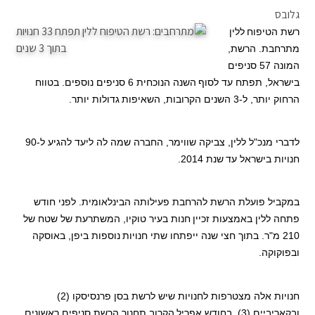
גלובס
רשת הטיפוח
ללין
מתרחבת. הרשת,
המונה 57 סניפים
בישראל, תפתח עד לסוף
השנה הנוכחית 6 סניפים נוספים. בטווח
הרחוק יותר, ל-3 השנים הקרובות, השאיפות
גדולות יותר.
לדברי מנכ"ל ללין, צביקה שווימר, החברה שמה לה ליעד להגיע ל-90
חנויות בישראל עד
שנת 2014.
במקביל פועלת הרשת להרחבת פעילותה הבינלאומית. לפני חודש
פתחה ללין באמצעות זכיין
חנות בעיר טוקיו, המשתרעת של שטח של
210 מ"ר. בתוך חצי שנה ייפתחו שתי חנויות
נוספות ביפן, באוסקה
ובפוקוקה.
חנויות אלה מצטרפות לחנויות שיש לרשת בסן פרנסיסקו (2)
ובקאריביים (3). בחודש אפריל
הקרוב תחנוך הרשת סניפים ראשונים