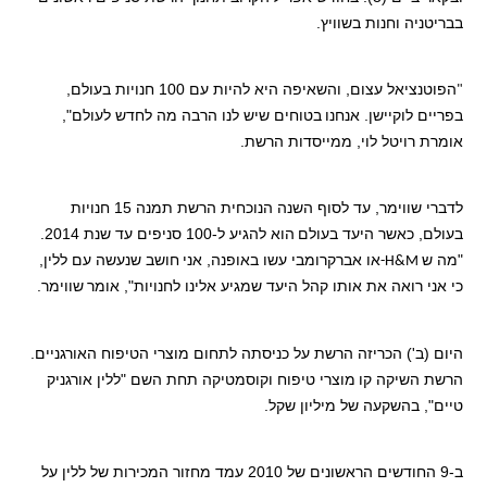
בבריטניה וחנות בשוויץ.
הפוטנציאל עצום, והשאיפה היא להיות עם 100 חנויות בעולם,
"
בפריים לוקיישן. אנחנו
בטוחים שיש לנו הרבה מה לחדש לעולם",
אומרת רויטל לוי, ממייסדות הרשת.
לדברי שווימר, עד לסוף השנה הנוכחית הרשת תמנה 15 חנויות
בעולם, כאשר היעד בעולם
הוא להגיע ל-100 סניפים עד שנת 2014.
"מה ש
או אברקרומבי עשו באופנה, אני
חושב שנעשה עם ללין,
-H&M
כי אני רואה את אותו קהל היעד שמגיע אלינו לחנויות", אומר
שווימר.
היום (ב') הכריזה הרשת על כניסתה לתחום מוצרי הטיפוח האורגניים.
הרשת השיקה קו
מוצרי טיפוח וקוסמטיקה תחת השם "ללין אורגניק
טיים", בהשקעה של מיליון שקל.
ב-9 החודשים הראשונים של 2010 עמד מחזור המכירות של ללין על