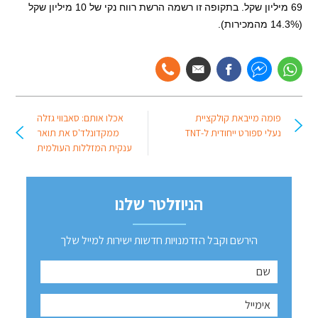
69 מיליון שקל. בתקופה
זו רשמה הרשת רווח נקי של 10 מיליון שקל
(14.3% מהמכירות).
פומה מייבאת קולקציית
אכלו אותם: סאבווי גזלה
נעלי ספורט ייחודית ל-TNT
ממקדונלד'ס את תואר
ענקית המזללות העולמית
הניוזלטר שלנו
הירשם וקבל הזדמנויות חדשות ישירות למייל שלך