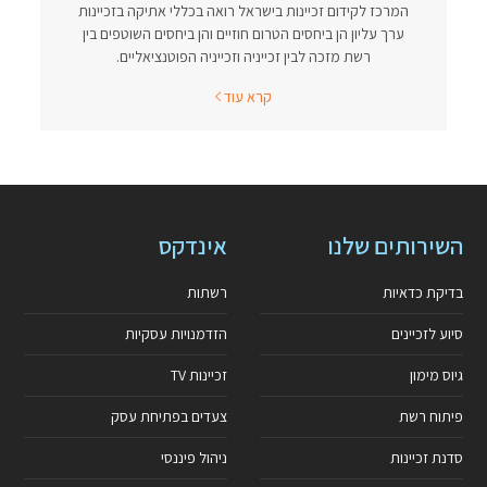
המרכז לקידום זכיינות בישראל רואה בכללי אתיקה בזכיינות
ערך עליון הן ביחסים הטרום חוזיים והן ביחסים השוטפים בין
רשת מזכה לבין זכייניה וזכייניה הפוטנציאליים.
קרא עוד
השירותים שלנו
אינדקס
בדיקת כדאיות
רשתות
סיוע לזכיינים
הזדמנויות עסקיות
גיוס מימון
זכיינות TV
פיתוח רשת
צעדים בפתיחת עסק
סדנת זכיינות
ניהול פיננסי